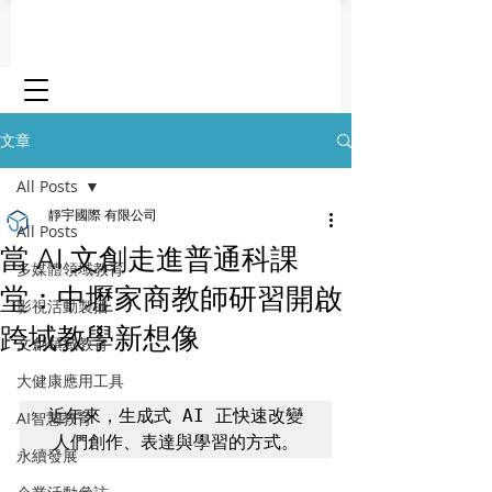
文章
All Posts
靜宇國際 有限公司
All Posts
當 AI 文創走進普通科課
多媒體領域教育
堂：中壢家商教師研習開啟
影視活動製播
跨域教學新想像
文創領域教育
大健康應用工具
近年來，生成式 AI 正快速改變
AI智慧教育
人們創作、表達與學習的方式。
永續發展