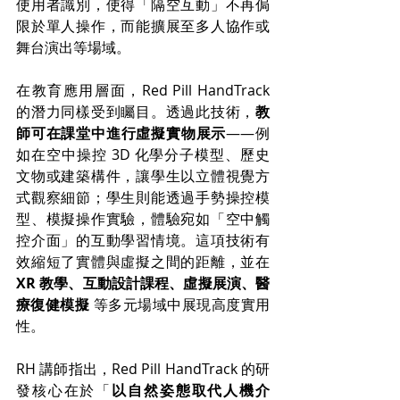
使用者識別，使得「隔空互動」不再侷
限於單人操作，而能擴展至多人協作或
舞台演出等場域。
在教育應用層面，Red Pill HandTrack 
的潛力同樣受到矚目。透過此技術，
教
師可在課堂中進行虛擬實物展示
——例
如在空中操控 3D 化學分子模型、歷史
文物或建築構件，讓學生以立體視覺方
式觀察細節；學生則能透過手勢操控模
型、模擬操作實驗，體驗宛如「空中觸
控介面」的互動學習情境。這項技術有
效縮短了實體與虛擬之間的距離，並在 
XR 教學、互動設計課程、虛擬展演、醫
療復健模擬
 等多元場域中展現高度實用
性。
RH 講師指出，Red Pill HandTrack 的研
發核心在於「
以自然姿態取代人機介