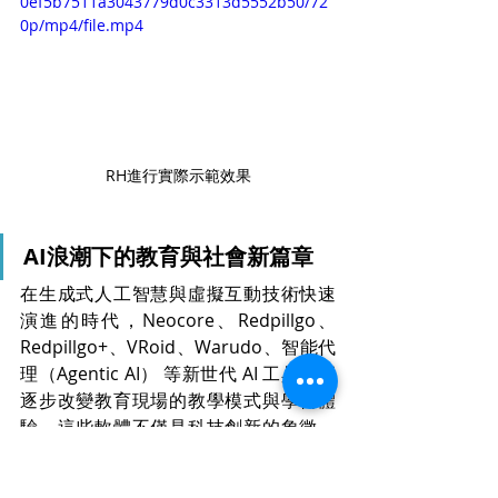
0ef5b7511a3043779d0c3313d5552b50/72
0p/mp4/file.mp4
RH進行實際示範效果
AI浪潮下的教育與社會新篇章
在生成式人工智慧與虛擬互動技術快速
演進的時代，Neocore、Redpillgo、
Redpillgo+、VRoid、Warudo、智能代
理（Agentic AI） 等新世代 AI 工具，正
逐步改變教育現場的教學模式與學習體
驗。這些軟體不僅是科技創新的象徵，
更是教育轉型的重要推手，為高中職與
大專校院開啟跨領域實作、創意思考與