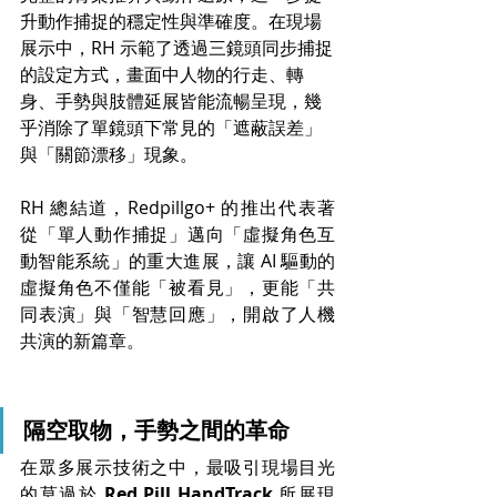
升動作捕捉的穩定性與準確度。在現場
展示中，RH 示範了透過三鏡頭同步捕捉
的設定方式，畫面中人物的行走、轉
身、手勢與肢體延展皆能流暢呈現，幾
乎消除了單鏡頭下常見的「遮蔽誤差」
與「關節漂移」現象。
RH 總結道，Redpillgo+ 的推出代表著
從「單人動作捕捉」邁向「虛擬角色互
動智能系統」的重大進展，讓 AI 驅動的
虛擬角色不僅能「被看見」，更能「共
同表演」與「智慧回應」，開啟了人機
共演的新篇章。
隔空取物，手勢之間的革命
在眾多展示技術之中，最吸引現場目光
的莫過於 
Red Pill HandTrack
 所展現