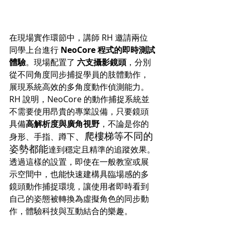
在現場實作環節中，講師 RH 邀請兩位
同學上台進行 
NeoCore 程式的即時測試
體驗
。現場配置了 
六支攝影鏡頭
，分別
從不同角度同步捕捉學員的肢體動作，
展現系統高效的多角度動作偵測能力。
RH 說明，NeoCore 的動作捕捉系統並
不需要使用昂貴的專業設備，只要鏡頭
具備
高解析度與廣角視野
，不論是你的
、爬樓梯等不同的
身形、手指、蹲下
姿勢都能
達到穩定且精準的追蹤效果。
透過這樣的設置，即使在一般教室或展
示空間中，也能快速建構具臨場感的多
鏡頭動作捕捉環境，讓使用者即時看到
自己的姿態被轉換為虛擬角色的同步動
作，體驗科技與互動結合的樂趣。