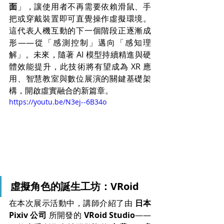
面
」，讓使用者不再需要依賴滑鼠、手
把或穿戴裝置即可直覺操作虛擬環境。
這代表人機互動的下一個階段正逐漸成
形——從「感測控制」邁向「感知理
解」。未來，隨著 AI 模型持續精進與硬
體效能提升，此技術將有望成為 XR 應
用、智慧教室與數位展演的關鍵基礎架
構，開啟虛實融合的新篇章。
https://youtu.be/N3ej--6B34o
虛擬角色的誕生工坊：VRoid
在本次展示活動中，講師介紹了由 
日本 
Pixiv 公司
 所開發的 
VRoid Studio
——