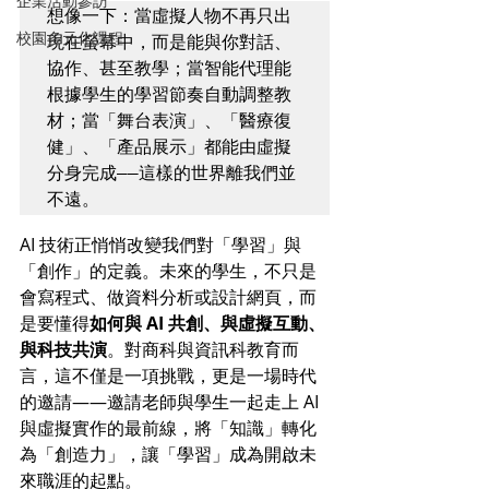
企業活動參訪
想像一下：當虛擬人物不再只出
校園多元化課程
現在螢幕中，而是能與你對話、
協作、甚至教學；當智能代理能
根據學生的學習節奏自動調整教
材；當「舞台表演」、「醫療復
健」、「產品展示」都能由虛擬
分身完成——這樣的世界離我們並
不遠。
AI 技術正悄悄改變我們對「學習」與
「創作」的定義。未來的學生，不只是
會寫程式、做資料分析或設計網頁，而
是要懂得
如何與 AI 共創、與虛擬互動、
與科技共演
。對商科與資訊科教育而
言，這不僅是一項挑戰，更是一場時代
的邀請——邀請老師與學生一起走上 AI 
與虛擬實作的最前線，將「知識」轉化
為「創造力」，讓「學習」成為開啟未
來職涯的起點。