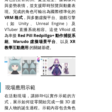
與姿勢表情，並支援即時預覽與動畫表
現。完成的角色可輸出為國際標準化的 
VRM 格式
，與多數虛擬平台、遊戲引擎
（如 Unity、Unreal Engine）及 
VTuber 直播系統相容。這使 VRoid 成
為串接 
Red Pill Redpillgo+ 動作捕捉系
統
、
Warudo 虛擬場景平台
、以及 
XR 
教學互動應用
 的關鍵基礎。
現場應用示範
在活動現場，講師RH以實作示範的方
式，展示如何從零開始完成一個 3D 虛
擬人物的誕生過程。示範內容包含角色