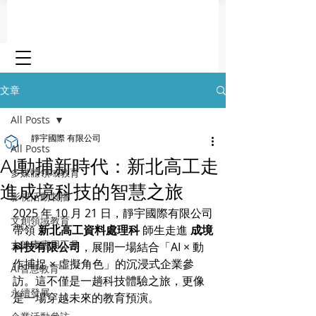
文章
All Posts
靜宇國際 有限公司
All Posts
AI動捕新時代：新北高工走
多媒體領域教育
進成境科技的智慧之旅
影視活動製播
2025 年 10 月 21 日，靜宇國際有限公司
文創領域教育
帶領 
新北高工資料處理科
 師生走進 
成境
大健康應用工具
科技有限公司
，展開一場結合「AI × 動
作捕捉 × 虛擬角色」的沉浸式企業參
AI智慧教育
訪。這不僅是一趟科技體驗之旅，更像
永續發展
是一場穿越未來的教育預演。