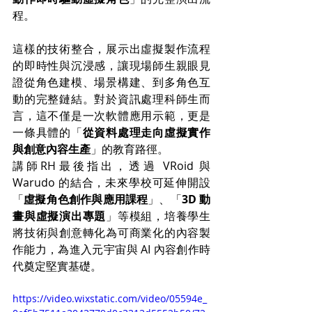
程。
這樣的技術整合，展示出虛擬製作流程
的即時性與沉浸感，讓現場師生親眼見
證從角色建模、場景構建、到多角色互
動的完整鏈結。對於資訊處理科師生而
言，這不僅是一次軟體應用示範，更是
一條具體的「
從資料處理走向虛擬實作
與創意內容生產
」的教育路徑。
講師RH最後指出，透過 VRoid 與 
Warudo 的結合，未來學校可延伸開設
「
虛擬角色創作與應用課程
」、「
3D 動
畫與虛擬演出專題
」等模組，培養學生
將技術與創意轉化為可商業化的內容製
作能力，為進入元宇宙與 AI 內容創作時
代奠定堅實基礎。
https://video.wixstatic.com/video/05594e_