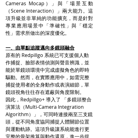
Cameras Mocap）」與「場景互動
（Scene Interaction）」兩大能力。這
項升級並非單純的功能擴充，而是針對
專業應用場景中「準確性」與「穩定
性」需求所做出的深度優化。
一、由單點追蹤邁向多鏡頭融合
原有的 Redpillgo 系統已可支援個人動
作捕捉、臉部表情偵測與聲音辨識，並
能於單鏡頭環境中完成虛擬角色的即時
驅動。然而，在實際應用中，如需完整
捕捉使用者的全身動作或表演細節，單
鏡頭視角往往存在遮蔽與角度限制。
因此，Redpillgo+ 導入了 「多鏡頭整合
演算法（Multi-Camera Integration 
Algorithm）」，可同時連接兩至三支鏡
頭，從不同角度協同捕捉人體關節位置
與運動軌跡。這項升級讓系統能進行更
完整的骨架推算與動作還原，進一步提