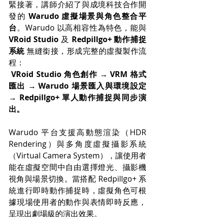
緊接著，講師介紹了與成境科技合作開
發的 
Warudo 虛擬場景與角色整合平
台
。Warudo 以高相容性為特色，能與 
VRoid Studio
 及 
Redpillgo+ 動作捕捉
系統
 無縫銜接，形成完整的虛擬製作流
程：
VRoid Studio 角色創作 → VRM 格式
匯出 → Warudo 場景匯入與環境設定 
→ Redpillgo+ 單人動作捕捉與同步演
出。
Warudo 平台支援高動態渲染（HDR 
Rendering）與多角度虛擬攝影系統
（Virtual Camera System），讓使用者
能在虛擬空間中自由選擇燈光、攝影機
視角與場景切換。當搭配 Redpillgo+ 系
統進行即時動作捕捉時，虛擬角色可根
據現場使用者的動作與表情即時反應，
呈現出劇場級的演出效果。