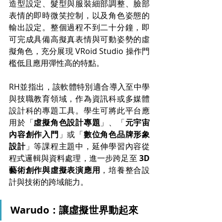
造型設定、髮型與服裝細部調整、臉部
表情的即時微笑控制，以及角色姿態的
輸出設定。整個過程不到二十分鐘，即
可完成具備高擬真表情與可動姿勢的虛
擬角色，充分展現 VRoid Studio 操作門
檻低且應用彈性高的特點。
RH並指出，該軟體特別適合導入至中學
與技職教育領域，作為資訊科或多媒體
設計科的專題工具。學生可將此平台應
用於「
虛擬角色設計專題
」、「
元宇宙
內容創作入門
」或「
數位角色品牌形象
設計
」等課程主題中，延伸學習內容從
程式邏輯與資料處理，進一步跨足至 
3D 
藝術創作與虛擬表演應用
，培養整合設
計與技術的跨域能力。
Warudo：讓虛擬世界動起來