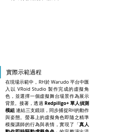
實際示範過程
在現場示範中，RH於 Warudo 平台中匯
入以 VRoid Studio 製作完成的虛擬角
色，並選擇一個虛擬舞台場景作為展示
背景。接著，透過 
Redpillgo+ 單人偵測
模組
 連結三支鏡頭，同步捕捉RH的動作
與姿態。螢幕上的虛擬角色即隨之精準
模擬講師的行為與表情，實現了「
真人
動作即時驅動虛擬角色
」的完整演出流