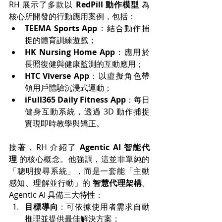
RH 展示了多款以 
RedPill 動作模型
 為
核心所開發的行動應用案例，包括：
TEEMA Sports App
：結合動作捕
捉的體育訓練遊戲；
HK Nursing Home App
：應用於
長照復健與健康監測的互動應用；
HTC Viverse App
：以虛擬角色帶
領用戶體驗沉浸式運動；
iFull365 Daily Fitness App
：每日
健身互動系統，透過 3D 動作捕捉
實現即時教學與矯正。
接著，RH 介紹了 
Agentic AI 智能代
理
 的核心概念。他強調，這並非單純的
「聰明搜尋系統」，而是一套能「主動
感知、理解並行動」的 
智慧代理架構
。
Agentic AI 具備三大特性：
目標導向
：可依據使用者需求自動
推理並提供最佳解決方案；