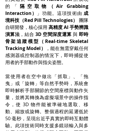
的「
隔空取物（Air Grabbing 
Interaction）
」功能。這項技術由 
成
境科技（Red Pill Technologies）
 團隊
自研開發，核心採用 
高精度 AI 手勢辨識
演算法
，結合 
3D 空間深度運算
 與 
即時
骨架追蹤模型（Real-time Skeletal 
Tracking Model）
，能在無需穿戴任何
感測器或控制器的情況下，即時捕捉使
用者的手部動作與指尖姿態。
當使用者在空中做出「抓取」、「拖
曳」或「旋轉」等自然手勢時，系統會
即時解析手部關節的空間座標與動作矢
量，並將其轉換為虛擬場景中的操作指
令，使 3D 物件能被準確地選取、移
動、縮放或旋轉。整個過程的延遲低於 
50 毫秒，呈現出近乎真實的即時互動體
驗。此項技術同時支援多鏡頭輸入與多