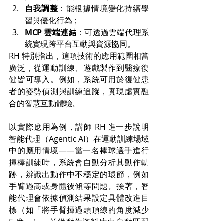
自我調整
：能根據情境變化持續學
習與優化行為；
MCP 雲端連結
：可透過雲端代理系
統實現跨平台互動與資源協同。
RH 特別指出，這項技術的應用範圍相當
廣泛，從運動訓練、遊戲製作到醫療復
健皆可導入。例如，系統可用於復健患
者的姿勢偵測與訓練追蹤，實現虛實融
合的智慧互動體驗。
以實際應用為例，講師 RH 進一步說明
智能代理（Agentic AI）在運動訓練場域
中的應用情境——當一名棒球選手進行
揮棒訓練時，系統會自動分析其動作軌
跡，辨識出動作中不穩定的環節，例如
手臂過高或身體後傾等問題。接著，智
能代理會依據偵測結果設定具體改進目
標（如「將手臂揮過頭頂線的角度減少 