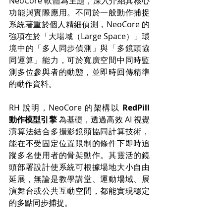
NeoCore 軟體為主題，深入介紹其核心
功能與實際應用。不同於一般動作捕捉
系統著重於個人精細偵測，NeoCore 的
強項在於「大場域（Large Space）」環
境中的「多人同步偵測」與「多鏡頭協
同運算」能力，可於寬廣空間中同時監
測多位參與者的動態，並即時回傳精準
的動作資料。
RH 說明，NeoCore 的架構以 
RedPill 
動作模型引擎
 為基礎，透過高效 AI 視覺
演算法結合多攝影鏡頭協同計算技術，
能在不受固定位置限制的條件下即時追
蹤多名使用者的骨架動作。其靈活的鏡
頭部署設計使系統可根據場地大小自由
延展，無論是教學講堂、運動場域、展
演舞台或公共互動空間，都能實現穩定
的多點同步捕捉。