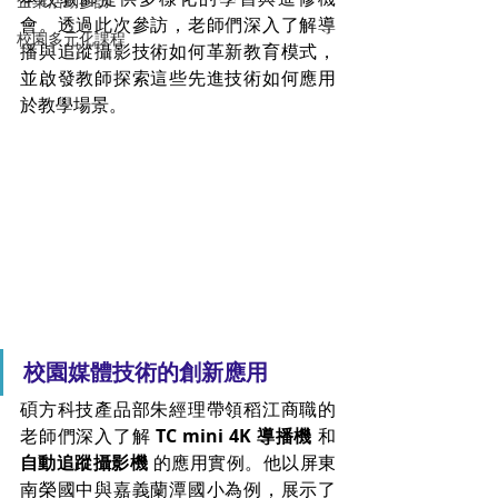
企業活動參訪
會。透過此次參訪，老師們深入了解導
校園多元化課程
播與追蹤攝影技術如何革新教育模式，
並啟發教師探索這些先進技術如何應用
於教學場景。
校園媒體技術的創新應用
碩方科技產品部朱經理帶領稻江商職的
老師們深入了解 
TC mini 4K 導播機
 和 
自動追蹤攝影機
 的應用實例。他以屏東
南榮國中與嘉義蘭潭國小為例，展示了