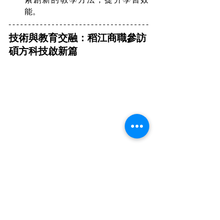
能。
技術與教育交融：稻江商職參訪
碩方科技啟新篇
此次活動不僅使稻江商職的老師們更深
入地瞭解了先進科技更是爲學校今後的
課程設計打開了一個新的思路。這些技
術的應用，將對提升學生的學習體驗，
爲學生提供更多自主學習的機會。今