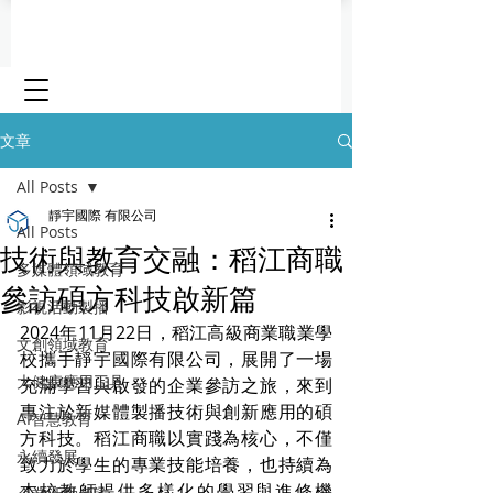
文章
All Posts
靜宇國際 有限公司
All Posts
技術與教育交融：稻江商職
多媒體領域教育
參訪碩方科技啟新篇
影視活動製播
2024年11月22日，稻江高級商業職業學
文創領域教育
校攜手靜宇國際有限公司，展開了一場
大健康應用工具
充滿學習與啟發的企業參訪之旅，來到
專注於新媒體製播技術與創新應用的碩
AI智慧教育
方科技。稻江商職以實踐為核心，不僅
永續發展
致力於學生的專業技能培養，也持續為
本校教師提供多樣化的學習與進修機