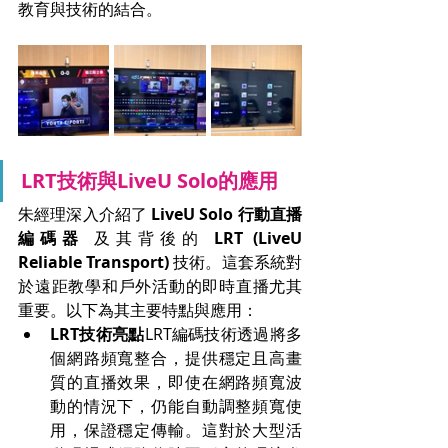
教育與技術的結合。
LRT技術與LiveU Solo的應用
朱經理深入介紹了 
LiveU Solo 行動直播
編碼器
 及其背後的 
LRT (LiveU 
Reliable Transport)
 技術。這套系統對
於遠距教學和戶外活動的即時直播尤其
重要。以下為其主要特點與應用：
LRT技術亮點
LRT編碼技術透過將多
個網路頻寬整合，提供穩定且高畫
質的直播效果，即使在網路頻寬波
動的情況下，仍能自動調整頻寬使
用，保證穩定傳輸。這對於大型活