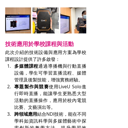
技術應用於學校課程與活動
此次介紹的技術設備與應用方案為學校
課程設計提供了許多啟發：
多媒體課程
通過導播機與行動直播
設備，學生可學習直播流程、媒體
管理及後製技能，增強實務經驗。
專題製作與競賽
使用LiveU Solo進
行即時直播，能讓學生更熟悉大型
活動的直播操作，應用於校內電競
比賽、文藝演出等。
跨領域應用
結合NDI技術，能在不同
學科如資訊科學與多媒體藝術中探
索創新的教學方法，提升學習效