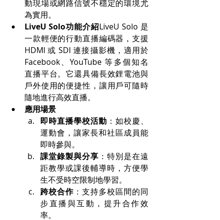
動現場或網路信號不穩定的環境尤
為實用。
LiveU Solo功能介紹
LiveU Solo 是
一款輕便的行動直播編碼器，支援 
HDMI 或 SDI 連接攝影機，適用於 
Facebook、YouTube 等多個知名
直播平台。它還具備長效鋰電池與
戶外使用的便捷性，讓用戶可隨時
隨地進行高效直播。
應用場景
即時直播學校活動
：如校慶、
運動會，讓家長和社區成員能
即時參與。
課堂錄製與分享
：特別是在遠
距教學或課後輔導時，方便學
生不受時空限制地學習。
跨校合作
：支持多校區間的同
步直播與互動，提升合作效
率。