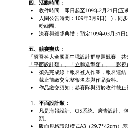
四、活動時間： 
收件時間：即日起至109年2月21日(五)
入圍公告時間：109年3月9日(一)，
粉絲團。 
決賽與頒獎典禮：預定109年03月31日
五、競賽辦法： 
「醒吾科大全國高中職設計群專題競賽」共
「平面設計類」、「立體造型類」、「影視
須先完成線上報名登入作業，報名連結
截止前繳交完整報名表與作品資料。 
作品繳交須知：參賽隊與須於收件截止
平面設計類：
凡是海報設計、CIS系統、廣告設計、
類。
版面規格請以橫式A3（29.7*42c