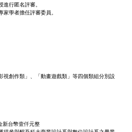
授進行匿名評審。 
專家學者擔任評審委員。
影視創作類」、「動畫遊戲類」等四個類組分別設
。
。
。
。
金新台幣壹仟元整
獲得參與醒吾科大商業設計系與數位設計系之畢業