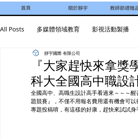
首頁
關於靜宇
教師節禮贈
All Posts
多媒體領域教育
影視活動製播
AI智慧教育
永續發展
企業活動參訪
靜宇國際 有限公司
『大家趕快來拿獎學
科大全國高中職設
全國高中、高職生設計高手看過來～～～醒
題競賽』，不僅不用報名費用還有機會可以
專題投稿唷，有這樣的好康，趕快來試試身