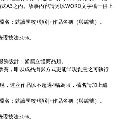
式A3之內。故事內容請另以WORD文字檔一併上
B。檔名：就讀學校+類別+作品名稱（與編號）。
。
表現技法30%。
服飾設計，皆屬立體商品類。
參賽，唯以成品攝影方式更能呈現創意之可執行
m）表現，連座作品以不超過4幅為限，檔名請加上編
B。檔名：就讀學校+類別+作品名稱（與編號）。 
 
現技法30%。 