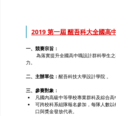
2019 第一屆 醒吾科大全國高
一、競賽宗旨：
        為落實提升全國高中職設計群科學生之專題製作能力，培育其創新思考模式與創作能
力。
二、主辦單位：
醒吾科技大學設計學院 。
三、參賽對象： 
凡國內高級中等學校專業群科及綜合高
可跨校科系組隊報名參加，每隊人數以
口與獎金發放代表。 