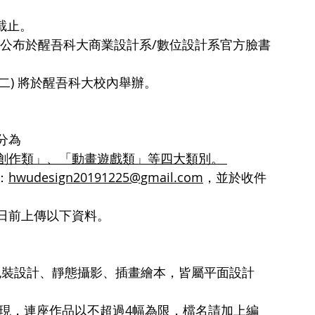
截止。 
同步公布於醒吾科大商業設計系/數位設計系官方臉書
(二) 將於醒吾科大校內舉辦。
分為
創作類」、「動畫遊戲類」等四大類別。 
：
hwudesign20191225@gmail.com
，並於收件
日前上傳以下資料。
包裝設計、靜態攝影、插畫繪本，皆屬平面設計
m）表現，連座作品以不超過4幅為限，檔名請加上編