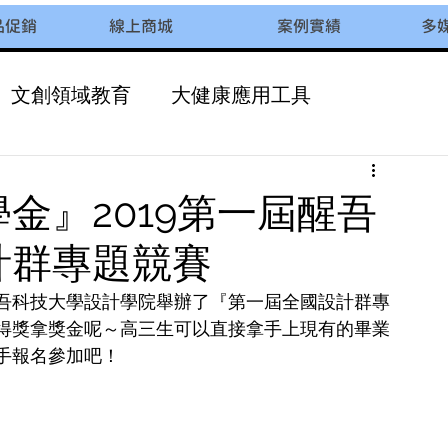
品促銷
線上商城
案例實績
多
文創領域教育
大健康應用工具
校園多元化課程
金』2019第一屆醒吾
計群專題競賽
吾科技大學設計學院舉辦了『第一屆全國設計群專
得獎拿獎金呢～高三生可以直接拿手上現有的畢業
手報名參加吧！