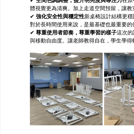
✔ 
空間色調調整，提升明亮度與專注力
在原
體視覺更為清爽。加上走道空間預留，讓教
✔ 
強化安全性與穩定性
新桌椅設計結構更穩
對於長時間使用來說，是最基礎也最重要的
✔ 
尊重使用者節奏，尊重學習的樣子
這次的
與移動自由度。讓老師教得自在，學生學得