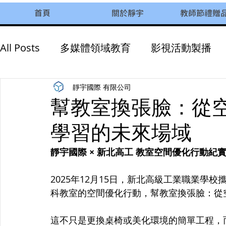
首頁
關於靜宇
教師節禮贈
All Posts
多媒體領域教育
影視活動製播
AI智慧教育
永續發展
企業活動參訪
靜宇國際 有限公司
幫教室換張臉：從
學習的未來場域
靜宇國際 × 新北高工 教室空間優化行動紀
2025年12月15日，新北高級工業職業學
科教室的空間優化行動，幫教室換張臉：從
這不只是更換桌椅或美化環境的簡單工程，