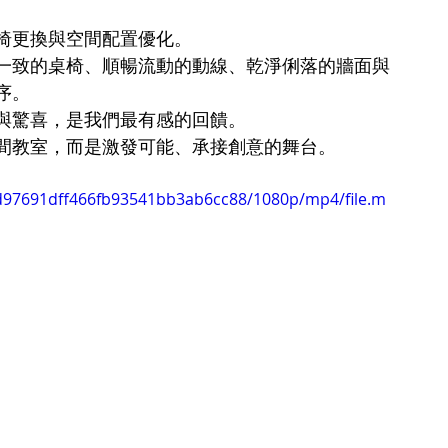
椅更換與空間配置優化。
一致的桌椅、順暢流動的動線、乾淨俐落的牆面與
序。
與驚喜，是我們最有感的回饋。
間教室，而是激發可能、承接創意的舞台。
2fd97691dff466fb93541bb3ab6cc88/1080p/mp4/file.m