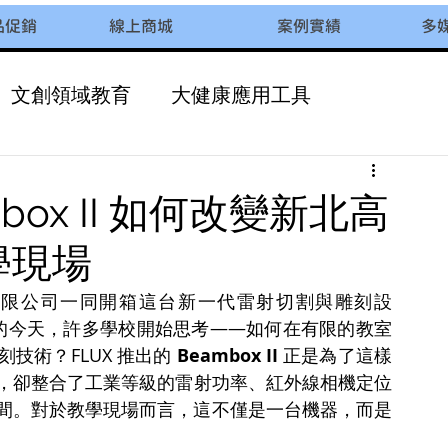
品促銷
線上商城
案例實績
多
文創領域教育
大健康應用工具
校園多元化課程
ox II 如何改變新北高
學現場
際有限公司一同開箱這台新一代雷射切割與雕刻設
益普及的今天，許多學校開始思考——如何在有限的教室
術？FLUX 推出的 
Beambox II
 正是為了這樣
，卻整合了工業等級的雷射功率、紅外線相機定位
間。對於教學現場而言，這不僅是一台機器，而是