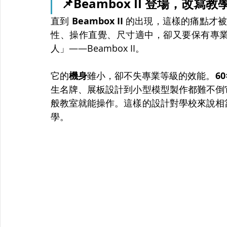
📌Beambox II 登場，改寫
直到 
Beambox II
 的出現，這樣的痛點才被
性、操作直覺、尺寸適中，卻又要保有專
人」——Beambox II。
它的
機身
雖小，卻不失專業等級的效能。
6
生名牌、展板設計到小型模型製作都難不倒
般教室就能操作。這樣的設計對學校來說相
學。