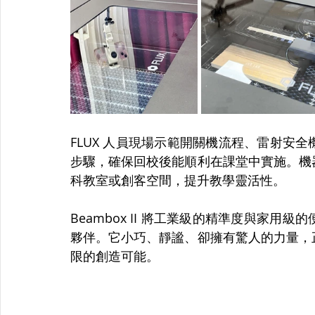
FLUX 人員現場示範開關機流程、雷射安
步驟，確保回校後能順利在課堂中實施。機
科教室或創客空間，提升教學靈活性。
Beambox II 將工業級的精準度與家
夥伴。它小巧、靜謐、卻擁有驚人的力量，
限的創造可能。