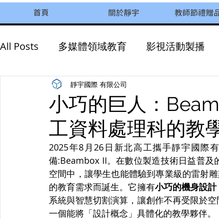
首頁
關於靜宇
教師節禮贈
All Posts
多媒體領域教育
影視活動製播
AI智慧教育
永續發展
企業活動參訪
靜宇國際 有限公司
小巧的巨人：Beamb
工資料處理科的教
2025年8月26日新北高工攜手靜宇國
備:Beambox II。在數位製造技術日
空間中，讓學生也能體驗到專業級的雷射雕刻技
的教育需求而誕生。它擁有
小巧的機身設計
系統與智慧切割演算，讓創作不再受限於空
一個能將「設計概念」具體化的教學夥伴。