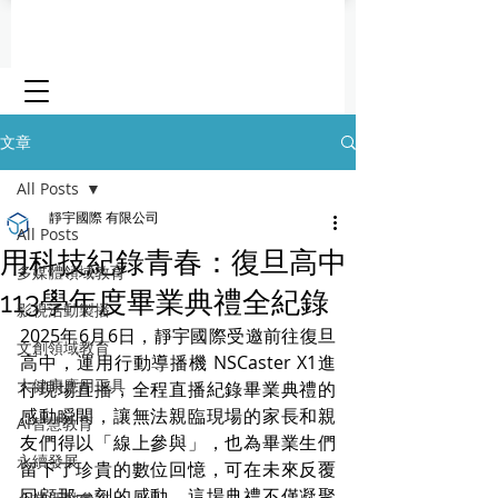
文章
All Posts
靜宇國際 有限公司
All Posts
用科技紀錄青春：復旦高中
多媒體領域教育
113學年度畢業典禮全紀錄
影視活動製播
2025年6月6日，靜宇國際受邀前往復旦
文創領域教育
高中，運用行動導播機 NSCaster X1進
大健康應用工具
行現場直播，全程直播紀錄畢業典禮的
感動瞬間，讓無法親臨現場的家長和親
AI智慧教育
友們得以「線上參與」，也為畢業生們
永續發展
留下了珍貴的數位回憶，可在未來反覆
回顧那一刻的感動。這場典禮不僅凝聚