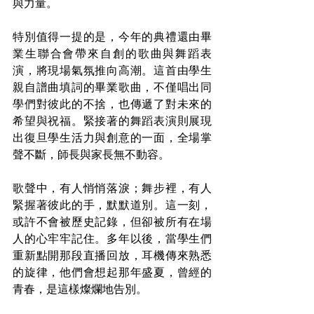
與力量。
特別值得一提的是，今年的典禮還由畢
業生聯合會帶來自創的歌曲與舞蹈表
演，將現場氣氛推向高潮。這首由學生
親自譜曲填詞的畢業歌曲，不僅唱出同
學們對彼此的不捨，也傳遞了對未來的
希望與祝福。緊接著的舞蹈表演則展現
出復旦學生活力與創意的一面，全場掌
聲不斷，師長與家長無不動容。
歌聲中，有人悄悄落淚；舞步裡，有人
緊握著彼此的手，默默道別。這一刻，
或許不會被歷史記錄，但卻被所有在場
人的心牢牢記住。多年以後，當學生們
重新點開那段直播回放，耳機傳來熟悉
的旋律，他們會想起那年盛夏，曾經的
青春，是這樣燦爛地告別。