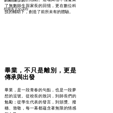
企業活動參訪
了無數師生與家長的回憶，更在數位科
校園多元化課程
技的輔助下，創造了前所未有的體驗。
畢業，不只是離別，更是
傳承與出發
畢業，是一段青春的句點，也是一段夢
想的逗號。從校長的致詞，到師長們的
勉勵；從學生代表的發言，到頒獎、撥
穗、致敬，每一幕都蘊含著無限的情感