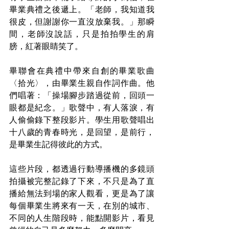
畢業典禮之後遞上。「老師，我知道我
很皮，但謝謝你一直沒放棄我。」那瞬
間，老師沒說話，只是拍拍學生的肩
膀，紅著眼睛笑了。
畢聯會在典禮中帶來自創的畢業歌曲
〈拾光〉，由畢業生親自作詞作曲。他
們唱著：「操場腳步踏過從前，回頭一
眼都是紀念。」歌聲中，有人落淚，有
人偷偷錄下整段影片。學生用歌聲唱出
十八歲的青春時光，是回望，是前行，
是畢業生記得彼此的方式。
這些片段，都透過行動導播機的多鏡頭
拍攝被完整記錄了下來，不只是為了直
播給無法到場的家人觀看，更是為了讓
每個畢業生將來有一天，在別的城市、
不同的人生階段時，能點開影片，看見