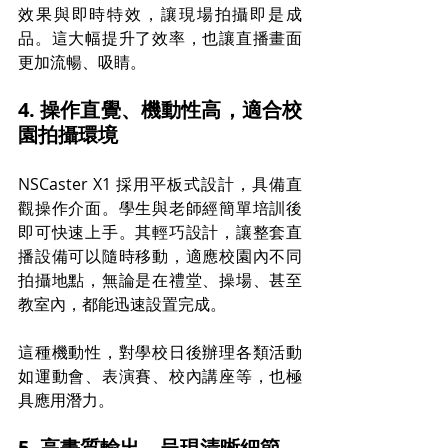
效果與即時特效，讓現場拍攝即是成
品。這大幅提升了效率，也讓直播畫面
更加流暢、吸睛。
4. 操作直覺、機動性高，適合校
園拍攝環境
NSCaster X1 採用平板式設計，具備直
觀操作介面。學生與老師經簡單培訓後
即可快速上手。其輕巧設計，讓整套直
播設備可以隨時移動，適應校園內不同
拍攝地點，無論是在禮堂、操場、甚至
教室內，都能迅速設置完成。
這種機動性，對學校日後辦理各類活動
如運動會、表演賽、校內講座等，也極
具應用潛力。
5. 高畫質輸出，呈現清晰細節