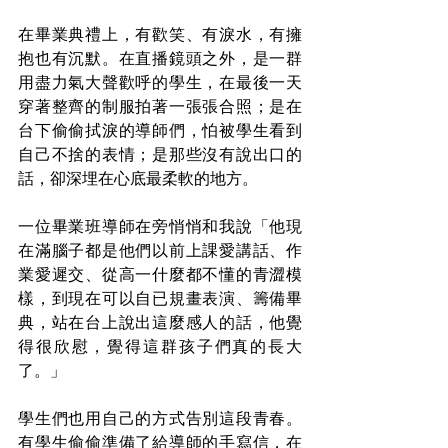
在畢業典禮上，有歡笑、有淚水，有擁
抱也有沉默。在直播鏡頭之外，是一群
用盡力氣大聲歡呼的學生，在最後一天
穿著整齊的制服拍著一張張合照；是在
台下偷偷拭淚的導師們，怕被學生看到
自己不捨的表情；是那些沒有說出口的
話，卻深埋在心底最柔軟的地方。
一位畢業班導師在旁悄悄和我說「他現
在滿腦子都是他們以前上課愛講話、作
業愛遲交、從高一什麼都不懂的青澀模
樣，到現在可以自已規畫表演、籌備畢
典，站在台上說出這麼感人的話，他覺
得很欣慰，覺得這群孩子們真的長大
了。」
學生們也用自己的方式告別這段青春。
有學生偷偷準備了給導師的手寫信，在