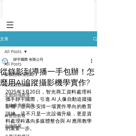
文章
All Posts
靜宇國際 有限公司
All Posts
從錄影到導播一手包辦！怎
多媒體領域教育
麼用AI追蹤攝影機學實作?
影視活動製播
2025年3月20日，智光商工資料處理科
文創領域教育
攜手靜宇國際，引進 AI 人像自動追蹤攝
大健康應用工具
影機，並同步安排一場實作導向的教育
訓練。這不只是一次設備升級，更是資
AI智慧教育
料處理科邁向多媒體整合與 AI 應用教學
永續發展
的重要一步。