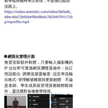
教學或簡報時專注表現，不必擔心鏡頭
沒跟上。
https://video.wixstatic.com/video/5bfedb_
48ec4da72b004ef6bd8bdc7820497f41/720
p/mp4/file.mp4
🌐 網頁化管理介面
無需安裝額外軟體，只要輸入攝影機的 
IP 位址即可透過網頁瀏覽器操作：自訂
預設鏡位- 調整追蹤靈敏度- 設定串流輸
出格式- 管理帳號權限與更新韌體　不論
是老師、學生或系統管理員都能輕鬆操
作，靈活應對各種教學情境。