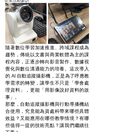
企業活動參訪
校園多元化課程
隨著數位學習加速推進、跨域課程成為
趨勢，傳統以文書與商業軟體為主的課
程內容，正逐步轉向影音製作、數據視
覺化與數位溝通能力的培養。這次導入
的 AI 自動追蹤攝影機，正是為了呼應教
學需求的轉變，讓學生不只是「學會處
理資料」，更能「用影像說好資料的故
事」。
那麼，自動追蹤攝影機與行動導播機結
合使用，究竟能為資處科帶來哪些具體
效益？又能應用在哪些教學情境？有哪
些值得一提的技術亮點？讓我們繼續往