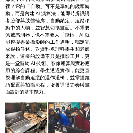
裡？它的「自動」可不是單純的鏡頭轉
動，而是內建 AI 演算法，能即時辨識講
者臉部與肢體輪廓，自動鎖定、追蹤移
動中的人物，並智慧切換畫面。不需要
佩戴感測器，也不需要人手控鏡，AI 就
能模擬專業攝影師的工作邏輯，穩定完
成跟拍任務。對資料處理科學生和老師
來說，這樣的設備不只是攝影工具，更
是一堂關於 AI 技術、影像運算與實務應
用的綜合課程。學生透過實作，能更直
觀理解自動追蹤的運作邏輯，並掌握鏡
頭配置與拍攝流程，培養導播節奏與畫
面設計的基本能力。