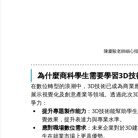
陳慶駿老師細心
為什麼商科學生需要學習3D技
在數位轉型的浪潮中，3D技術已成為商業
展示視覺化及創意產業等領域。透過此次3
爭力：
提升專題製作能力
：3D技術能幫助學
覺效果，提升表達力與專業水準。
應對職場數位需求
：未來企業對於3D
生在就業市場上更具優勢。