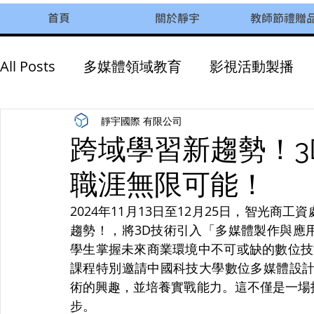
首頁
關於靜宇
教師節禮贈
All Posts
多媒體領域教育
影視活動製播
AI智慧教育
永續發展
企業活動參訪
靜宇國際 有限公司
跨域學習新趨勢！3
職涯無限可能！
2024年11月13日至12月25日，智光
趨勢！，將3D技術引入「多媒體製作與應
學生掌握未來商業環境中不可或缺的數位技
課程特別邀請中國科技大學數位多媒體設計
術的興趣，並培養實戰能力。這不僅是一場
步。