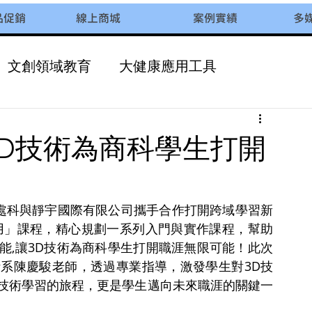
品促銷
線上商城
案例實績
多
文創領域教育
大健康應用工具
校園多元化課程
D技術為商科學生打開
商工資處科與靜宇國際有限公司攜手合作打開跨域學習新
用」課程，精心規劃一系列入門與實作課程，幫助
能,讓3D技術為商科學生打開職涯無限可能！此次
系陳慶駿老師，透過專業指導，激發學生對3D技
技術學習的旅程，更是學生邁向未來職涯的關鍵一