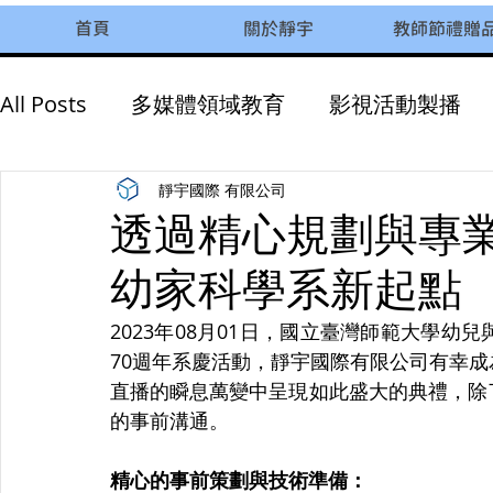
首頁
關於靜宇
教師節禮贈
All Posts
多媒體領域教育
影視活動製播
AI智慧教育
永續發展
企業活動參訪
靜宇國際 有限公司
透過精心規劃與專
幼家科學系新起點
2023年08月01日，國立臺灣師範大學
70週年系慶活動，靜宇國際有限公司有幸
直播的瞬息萬變中呈現如此盛大的典禮，除
的事前溝通。
精心的事前策劃與技術準備：