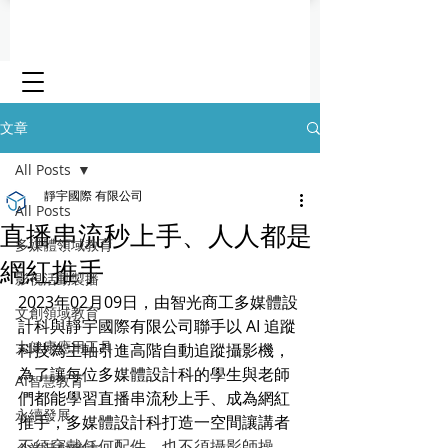
文章
All Posts
靜宇國際 有限公司
All Posts
直播串流秒上手、人人都是
多媒體領域教育
網紅推手
影視活動製播
2023年02月09日，由智光商工多媒體設
文創領域教育
計科與靜宇國際有限公司聯手以 AI 追蹤
大健康應用工具
科技為主軸引進高階自動追蹤攝影機，
為了讓每位多媒體設計科的學生與老師
AI智慧教育
們都能學習直播串流秒上手、成為網紅
永續發展
推手，多媒體設計科打造一空間讓講者
不須穿戴任何配件，也不須攝影師操