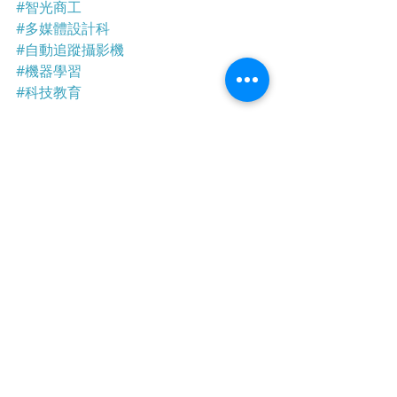
#智光商工
#多媒體設計科
#自動追蹤攝影機
#機器學習
#科技教育
靜宇國際有限公司
#智光商工
智光商工多媒科
自動追蹤攝影機
影視活動製播
最新文章
查看全部