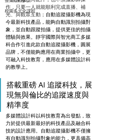
企業活動參訪
作，只要一人就能順利完成直播、補
校園多元化課程
光、與觀眾互動；
自動追蹤攝影機為現
今最新科技產品，能夠自動識別拍攝對
象，並自動跟蹤拍攝，提供更佳的拍攝
體驗與效果。靜宇國際與智光商工多媒
科合作引進此款自動追蹤攝影機，圓展
品牌，不僅能夠應用在商業拍攝中，更
可融入科技教育，應用在多媒體設計科
的教學上。
搭載重磅 AI 追蹤科技，展
現無與倫比的追蹤速度與
精準度
多媒體設計科以科技教育為出發點，致
力於提供最新最好的科技產品及融合科
技的設計應用。自動追蹤攝影機不僅擁
有自動識別拍攝對象的能力，更具備高