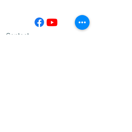
Contact
02-7730-3599
info@jing-yeu.com
Opening Hours
Mon - Fri
Saturday
9:00 am – 5:00 pm
closed
​Sunday