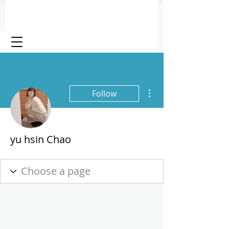
More actions
Follow
yu hsin Chao