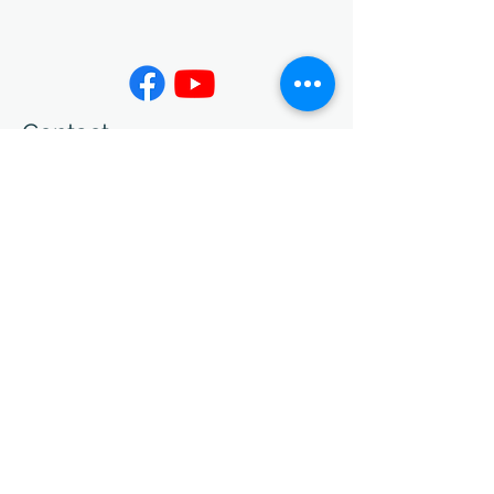
Contact
02-7730-3599
info@jing-yeu.com
Opening Hours
Mon - Fri
Saturday
9:00 am – 5:00 pm
closed
​Sunday