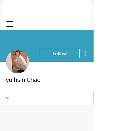
More actions
Follow
yu hsin Chao