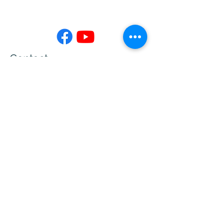
Contact
02-7730-3599
info@jing-yeu.com
Opening Hours
Mon - Fri
Saturday
9:00 am – 5:00 pm
closed
​Sunday