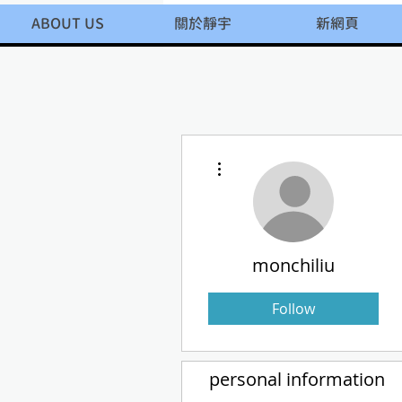
ABOUT US
關於靜宇
新網頁
More actions
monchiliu
Follow
personal information