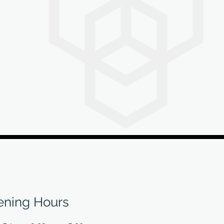
司
ning Hours