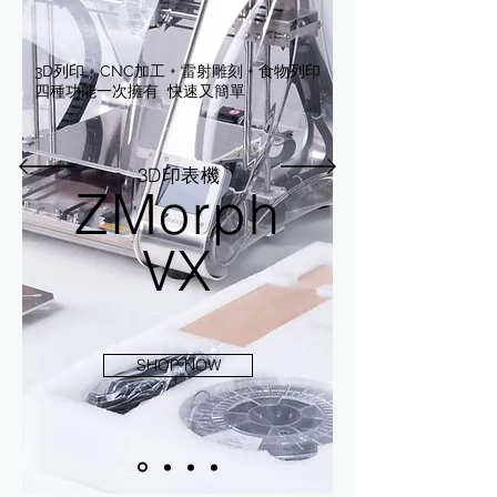
3D列印 + CNC加工 + 雷射雕刻 + 食物列印
​四種功能一次擁有 快速又簡單
3D印表機
ZMorph
VX
SHOP NOW