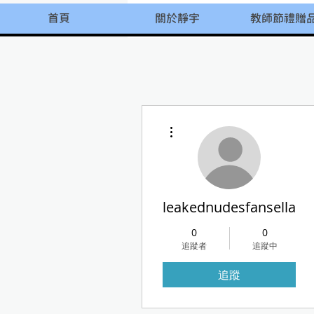
首頁
關於靜宇
教師節禮贈
更多動作
leakednudesfansella
0
0
追蹤者
追蹤中
追蹤