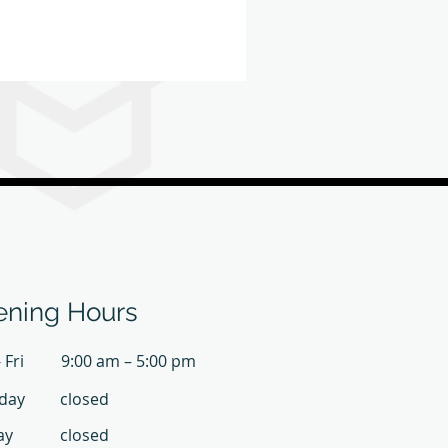
司
ning Hours
 Fri
9:00 am – 5:00 pm
day
closed
ay
closed