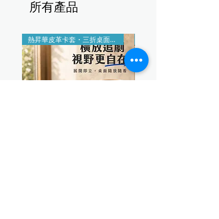
所有產品
熱昇華皮革卡套・三折桌面支架
印製＋雷雕客製
客製化磁吸卡套手機支架
客製熱昇華皮革收納盤
品盤・鑰匙零錢置物盤
一般價格
促銷價格
$200.00
$150.00
一般價格
$200.00
稅金 未含
|
單筆滿1.2萬免運費
稅金 未含