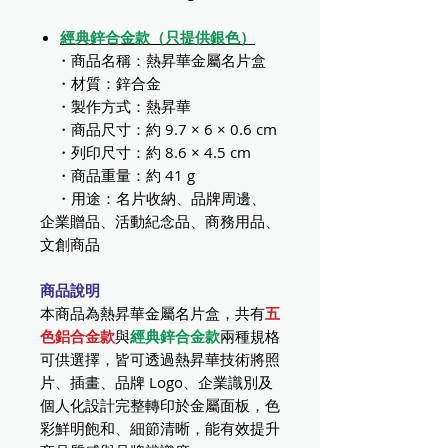
經典鋅合金款（只提供銀色）
・商品名稱：熱昇華金屬名片盒
・材質：鋅合金
・製作方式：熱昇華
・商品尺寸：約 9.7 × 6 × 0.6 cm
・列印尺寸：約 8.6 × 4.5 cm
・商品重量：約 41 g
・用途：名片收納、品牌周邊、
企業贈品、活動紀念品、商務用品、
文創商品
商品說明
本商品為熱昇華金屬名片盒，共有
五
色鋁合金款
與
經典鋅合金款
兩種規格
可供選擇，皆可透過熱昇華技術將照
片、插畫、品牌 Logo、企業識別及
個人化設計完整轉印於金屬面板，色
彩鮮明飽和、細節清晰，能有效提升