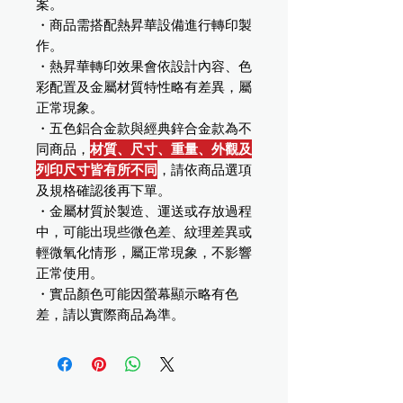
案。
・商品需搭配熱昇華設備進行轉印製
作。
・熱昇華轉印效果會依設計內容、色
彩配置及金屬材質特性略有差異，屬
正常現象。
・五色鋁合金款與經典鋅合金款為不
同商品，
材質、尺寸、重量、外觀及
列印尺寸皆有所不同
，請依商品選項
及規格確認後再下單。
・金屬材質於製造、運送或存放過程
中，可能出現些微色差、紋理差異或
輕微氧化情形，屬正常現象，不影響
正常使用。
・實品顏色可能因螢幕顯示略有色
差，請以實際商品為準。