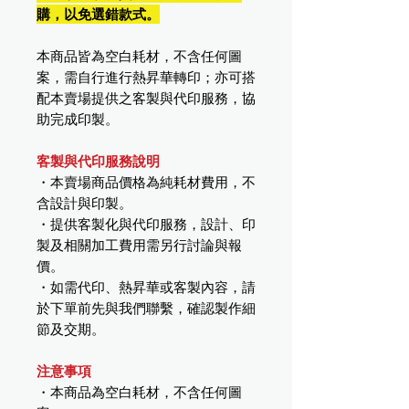
購，以免選錯款式。
本商品皆為空白耗材，不含任何圖
案，需自行進行熱昇華轉印；亦可搭
配本賣場提供之客製與代印服務，協
助完成印製。
客製與代印服務說明
・本賣場商品價格為純耗材費用，不
含設計與印製。
・提供客製化與代印服務，設計、印
製及相關加工費用需另行討論與報
價。
・如需代印、熱昇華或客製內容，請
於下單前先與我們聯繫，確認製作細
節及交期。
注意事項
・本商品為空白耗材，不含任何圖