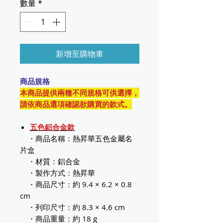
數量
*
新增至購物車
商品規格
本商品提供兩種不同規格可供選擇，
請依商品選項確認欲購買的款式。
五色鋁合金款
・商品名稱：熱昇華五色金屬名
片盒
・材質：鋁合金
・製作方式：熱昇華
・商品尺寸：約 9.4 × 6.2 × 0.8
cm
・列印尺寸：約 8.3 × 4.6 cm
・商品重量：約 18 g