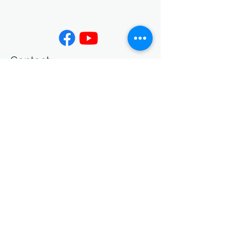
Contact
02-7730-3599
info@jing-yeu.com
Opening Hours
Mon - Fri
Saturday
9:00 am – 5:00 pm
closed
​Sunday