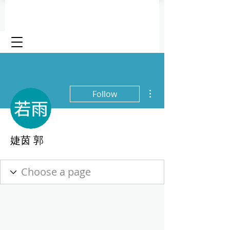
More actions
Follow
婕茵 郭