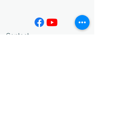
Contact
02-7730-3599
info@jing-yeu.com
Opening Hours
Mon - Fri
Saturday
9:00 am – 5:00 pm
closed
​Sunday