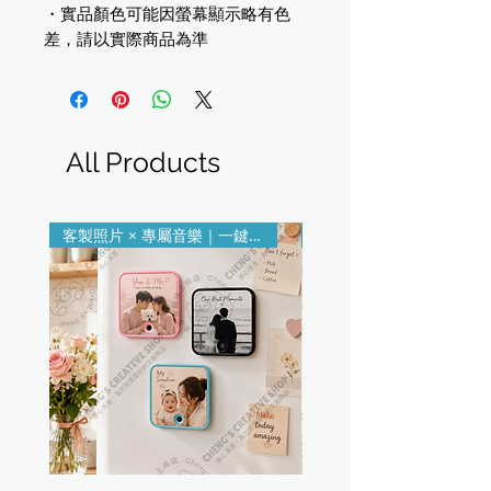
・實品顏色可能因螢幕顯示略有色
差，請以實際商品為準
All Products
客製照片 × 專屬音樂｜一鍵播放