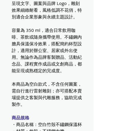
呈現文字、圖案與品牌 Logo，雕刻
效果細緻耐看，風格低調不花俏，特
別適合企業形象與永續主題設計。
容量為 350 ml，適合日常飲用咖
啡、茶飲或隨身攜帶使用。不鏽鋼內
膽具保溫保冷效果，搭配簡約杯型設
計，適用於辦公室、居家或外出使
用。無論作為品牌客製贈品、活動紀
念品、課程實作成品或文創商品，都
能呈現成熟穩定的完成度。
本商品為空白款式，不含任何圖案，
需自行進行雷射雕刻；亦可搭配本賣
場提供之客製與代雕服務，協助完成
製作。
商品規格
・商品名稱：空白竹殼不鏽鋼保溫杯