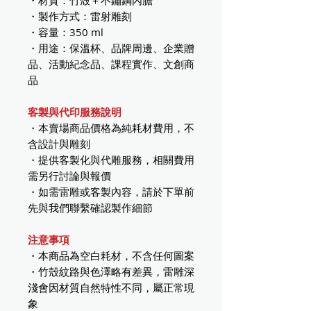
・材質：竹殼＋不鏽鋼內膽
・製作方式：雷射雕刻
・容量：350 ml
・用途：保溫杯、品牌周邊、企業贈
品、活動紀念品、課程實作、文創商
品
客製與代印服務說明
・本賣場商品價格為純耗材費用，不
含設計與雕刻
・提供客製化與代雕服務，相關費用
需另行討論與報價
・如需雷雕或客製內容，請於下單前
先與我們聯繫確認製作細節
注意事項
・本商品為空白耗材，不含任何圖案
・竹殼紋路與色澤略有差異，雷雕深
淺會因材質自然特性不同，屬正常現
象