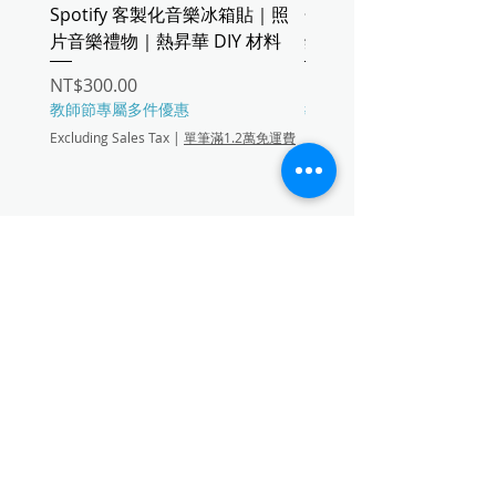
Spotify 客製化音樂冰箱貼｜照
金屬名片盒｜五色鋁合
片音樂禮物｜熱昇華 DIY 材料
鋅合金
Price
Price
NT$300.00
NT$60.00
教師節專屬多件優惠
教師節專屬多件優惠
Excluding Sales Tax
|
單筆滿1.2萬免運費
Excluding Sales Tax
黑（五色鋁合金款 9.4*6.2
銀（五色鋁合金款 9.4*6.2
粉（五色鋁合金款 9.4*6.2
black
湖水藍
pink
+3
Add to Cart
聯繫靜宇國際有限公司