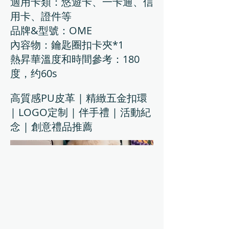
適用卡類：悠遊卡、一卡通、信
用卡、證件等
品牌&型號：OME
內容物：鑰匙圈扣卡夾*1
熱昇華溫度和時間參考：180
度，约60s
高質感PU皮革 | 精緻五金扣環
| LOGO定制 | 伴手禮 | 活動紀
念 | 創意禮品推薦