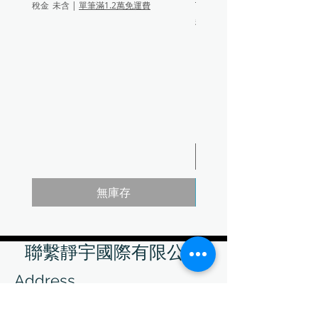
一般價格
$200.00
稅金 未含
|
單筆滿1.2萬免運費
稅金 未含
芥末黃
無庫存
聯繫靜宇國際有限公司
Address
242 新北市新莊區中正路510號