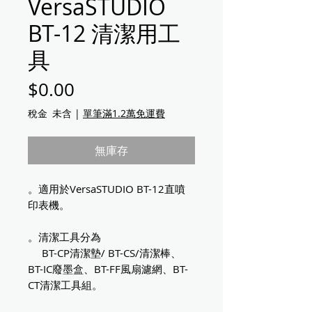
VersaSTUDIO
BT-12 清潔用工
具
價格
$0.00
稅金 未含
|
單筆滿1.2萬免運費
無庫存
。適用於VersaSTUDIO BT-12直噴
印表機。
。清潔工具分為
BT-CP清潔墊/ BT-CS/清潔棒、
BT-IC廢墨盒、BT-FF風扇濾網、BT-
CT清潔工具組。