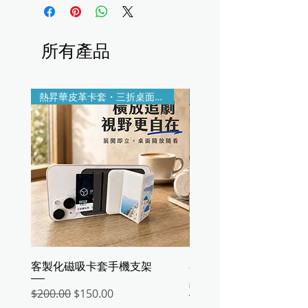
所有產品
熱昇華皮革卡套・三折桌面支架
印製＋雷雕客製
客製化磁吸卡套手機支架
客製熱昇華皮革收納盤
品盤・鑰匙零錢置物盤
一般價格
促銷價格
$200.00
$150.00