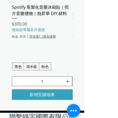
Spotify 客製化音樂冰箱貼｜照
金屬名片盒｜五色鋁合
片音樂禮物｜熱昇華 DIY 材料
鋅合金
價格
價格
$300.00
$60.00
教師節專屬多件優惠
教師節專屬多件優惠
稅金 未含
|
單筆滿1.2萬免運費
稅金 未含
黑（五色鋁合金款 9.4*6.2
銀（五色鋁合金款 9.4*6.2
粉（五色鋁合金款 9.4*6.2
黑色
湖水藍
粉色
+3
新增至購物車
聯繫靜宇國際有限公司