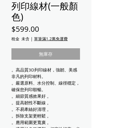
列印線材(一般顏
色)
價格
$599.00
稅金 未含
|
單筆滿1.2萬免運費
無庫存
。高品質3D列印線材，強韌、美感
非凡的列印材料。
。嚴選原料、水分控制、線徑穩定，
確保您列印順暢。
。細節質感效果好 。
。提高韌性不斷線 。
。不易牽絲好清理 。
。拆除支架更輕鬆 。
。應用範圍更寬廣 。