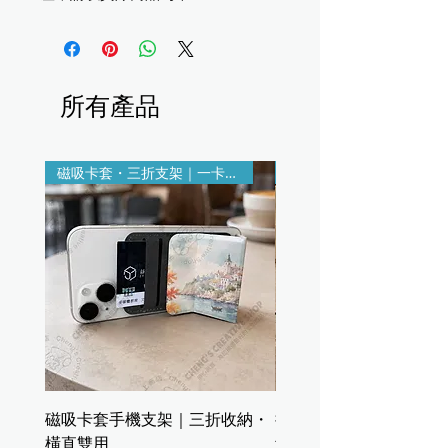
所有產品
磁吸卡套・三折支架｜一卡一架輕鬆隨行
印製＋雷雕客製
磁吸卡套手機支架｜三折收納・
折疊皮革收納盤｜鑰匙
橫直雙用
飾品置物盤