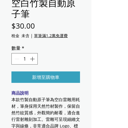
空白竹製自動原
子筆
價格
$30.00
稅金 未含
|
單筆滿1.2萬免運費
數量
*
新增至購物車
商品說明
本款竹製自動原子筆為空白雷雕用耗
材，筆身採用天然竹材製作，保留自
然竹紋質感，外觀簡約耐看，適合進
行雷射雕刻加工。雷雕可呈現細緻文
字與線條，非常適合品牌 Logo、標