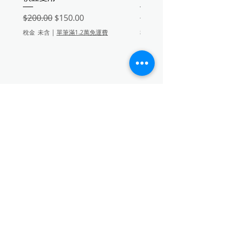
一般價格
促銷價格
一般價格
$200.00
$150.00
$200.00
稅金 未含
|
單筆滿1.2萬免運費
稅金 未含
芥末黃
新增至購物車
聯繫靜宇國際有限公司
Address