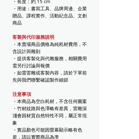
・長度：約 15 cm
・用途：書寫工具、品牌周邊、企業
贈品、課程實作、活動紀念品、文創
商品
客製與代印服務說明
・本賣場商品價格為純耗材費用，不
含設計與雕刻
・提供客製化與代雕服務，相關費用
需另行討論與報價
・如需雷雕或客製內容，請於下單前
先與我們聯繫確認製作細節
注意事項
・本商品為空白耗材，不含任何圖案
・竹材紋路與色澤略有差異，雷雕深
淺會因材質自然特性不同，屬正常現
象
・實品顏色可能因螢幕顯示略有色
差，請以實際商品為準