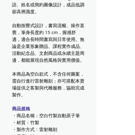
語、姓名或簡約圖像設計，成品低調
卻具辨識度。
自動按壓式設計，書寫流暢、操作直
覺，筆身長度約 15 cm，握感舒
適，適合長時間書寫與日常使用。無
論是企業形象贈品、課程實作成品、
活動紀念品、文創商品或永續主題周
邊，都能展現自然風格與實用價值。
本商品為空白款式，不含任何圖案，
需自行進行雷射雕刻；亦可搭配本賣
場提供之客製與代雕服務，協助完成
製作。
商品規格
・商品名稱：空白竹製自動原子筆
・材質：竹製
・製作方式：雷射雕刻