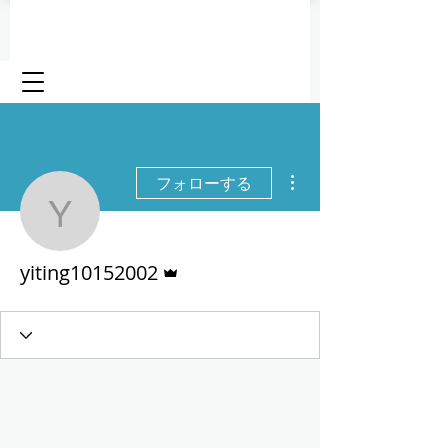
その他
フォローする
yiting10152002
管理者
yiting10152002