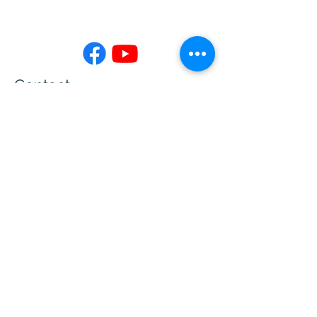
Contact
02-7730-3599
info@jing-yeu.com
Opening Hours
Mon - Fri
Saturday
9:00 am – 5:00 pm
closed
​Sunday