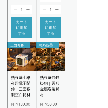
カート
カート
に追加
に追加
する
する
三面可客製｜七彩夜燈
輕巧折疊｜圖案可客製
熱昇華七彩
熱昇華包包
夜燈電子鬧
掛鉤｜圓形
鐘｜三面客
金屬客製耗
製空白耗材
材
価格
価格
NT$180.00
NT$50.00