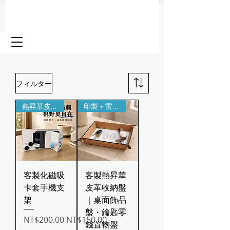
フィルター
熱昇華皮革卡套・三折桌面支架
印製＋雷雕客製
客製化磁吸
客製熱昇華
卡套手機支
皮革收納盤
架
｜桌面飾品
盤・鑰匙零
通常価格
セール価格
NT$200.00
NT$150.00
錢置物盤