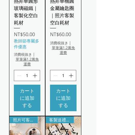
熱昇華圓形
熱昇華橢圓
玻璃磁鐵｜
金屬鑰匙圈
客製化空白
｜照片客製
耗材
空白耗材
価格
価格
NT$50.00
NT$60.00
教師節專屬多
消費税抜き
|
件優惠
單筆滿1.2萬免
運費
消費税抜き
|
單筆滿1.2萬免
運費
カート
カート
に追加
に追加
する
する
照片可客製｜質感紀念禮品
客製送禮推薦