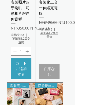
客製照片藍
客製化三合
牙喇叭｜幻
一伸縮充電
彩相片燈迷
線
你音響
通常価格
セール価格
NT$120.00
NT$100.00
通常価格
セール価格
NT$350.00
NT$300.00
消費税抜き
|
單筆滿1.2萬免
消費税抜き
|
運費
單筆滿1.2萬免
運費
カート
に追加
在庫な
する
し
客製照片 × 專屬音樂｜一鍵播放
兩款規格可選｜請依尺寸與材質選購