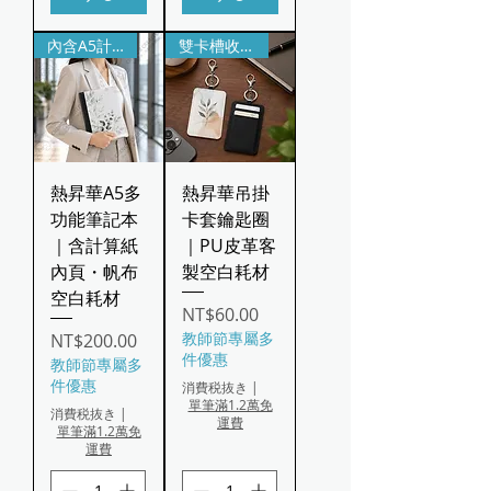
內含A5計算紙｜封面可客製
雙卡槽收納｜隨身吊掛設計
熱昇華A5多
熱昇華吊掛
功能筆記本
卡套鑰匙圈
｜含計算紙
｜PU皮革客
內頁・帆布
製空白耗材
空白耗材
価格
NT$60.00
価格
教師節專屬多
NT$200.00
件優惠
教師節專屬多
件優惠
消費税抜き
|
單筆滿1.2萬免
消費税抜き
|
運費
單筆滿1.2萬免
運費