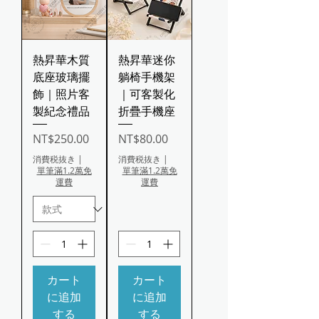
熱昇華木質
熱昇華迷你
底座玻璃擺
躺椅手機架
飾｜照片客
｜可客製化
製紀念禮品
折疊手機座
価格
価格
NT$250.00
NT$80.00
消費税抜き
|
消費税抜き
|
單筆滿1.2萬免
單筆滿1.2萬免
運費
運費
カート
カート
に追加
に追加
する
する