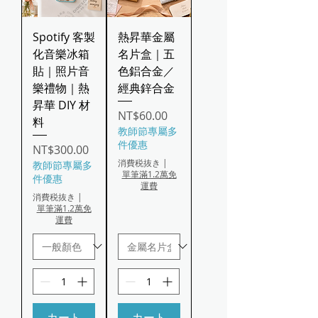
Spotify 客製
熱昇華金屬
化音樂冰箱
名片盒｜五
貼｜照片音
色鋁合金／
樂禮物｜熱
經典鋅合金
昇華 DIY 材
価格
NT$60.00
料
教師節專屬多
件優惠
価格
NT$300.00
消費税抜き
|
教師節專屬多
單筆滿1.2萬免
件優惠
運費
消費税抜き
|
單筆滿1.2萬免
運費
カート
カート