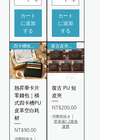
カート
カート
に追加
に追加
する
する
四卡槽收納｜紙鈔零錢都能放
復古皮夾雙工法｜質感更升級
熱昇華卡片
復古 PU 短
零錢包｜橫
皮夾
式四卡槽PU
価格
NT$200.00
皮革空白耗
消費税抜き
|
材
單筆滿1.2萬免
運費
価格
NT$90.00
消費税抜き
|