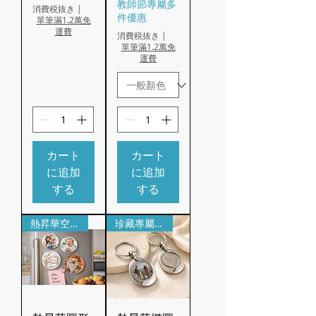
教師節專屬多
消費税抜き
|
件優惠
單筆滿1.2萬免
運費
消費税抜き
|
單筆滿1.2萬免
運費
カート
カート
に追加
に追加
する
する
熱昇華空白耗材｜圖案可客製
珍藏專屬回憶｜照片可客製