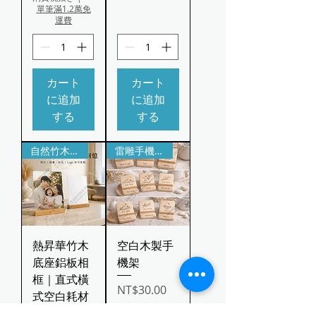
單筆滿1.2萬免
運費
カート
カート
に追加
に追加
する
する
自然竹木底座｜照片圖案皆可印
雷雕手機架｜小巧實用的桌面客製品
熱昇華竹木
空白木製手
底座鋁板相
機架
框｜直式橫
価格
NT$30.00
式空白耗材
消費税抜き
|