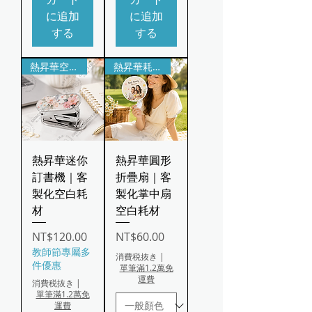
に追加
に追加
する
する
熱昇華空白耗材｜可代印
熱昇華耗材｜輕巧可折疊
熱昇華迷你
熱昇華圓形
訂書機｜客
折疊扇｜客
製化空白耗
製化掌中扇
材
空白耗材
価格
価格
NT$120.00
NT$60.00
教師節專屬多
消費税抜き
|
件優惠
單筆滿1.2萬免
運費
消費税抜き
|
單筆滿1.2萬免
運費