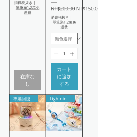
消費税抜き
|
單筆滿1.2萬免
通常価格
セール価格
NT$200.00
NT$150.00
運費
消費税抜き
|
單筆滿1.2萬免
運費
カート
在庫な
に追加
し
する
專屬回憶・照片客製
Lightning・Micro USB・Type-C 多接頭