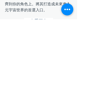
齊到你的角色上。將其打造成未來進入
元宇宙世界的首選入口。
查看更多
YAHAHA AI智能遊戲創作軟體
輕鬆創造您想製作的任何遊戲
無需任何遊戲設計經驗，只需註冊帳號