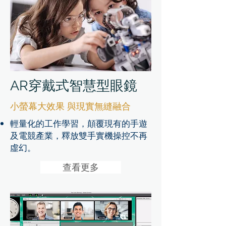
​AR穿戴式智慧型眼鏡
小螢幕大效果 與現實無縫融合
輕量化的工作學習，顛覆現有的手遊
及電競產業，釋放雙手實機操控不再
虛幻。
查看更多