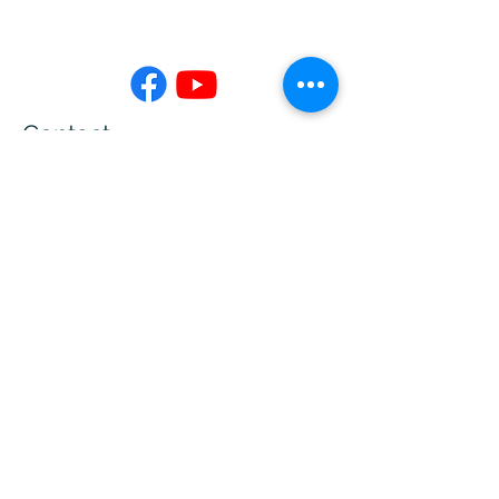
Contact
02-7730-3599
info@jing-yeu.com
Opening Hours
Mon - Fri
Saturday
9:00 am – 5:00 pm
closed
​Sunday