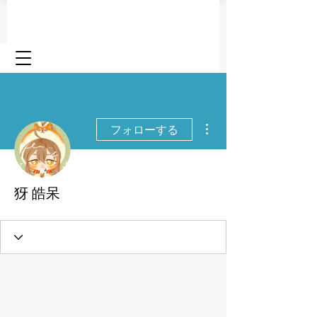
その他
フォローする
犽 皓呆