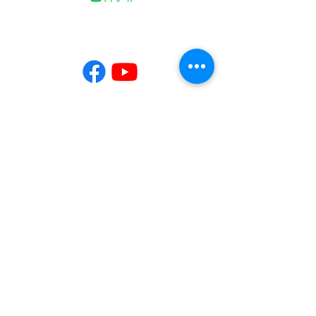
Contact
02-7730-3599
info@jing-yeu.com
Opening Hours
Mon - Fri
Saturday
9:00 am – 5:00 pm
closed