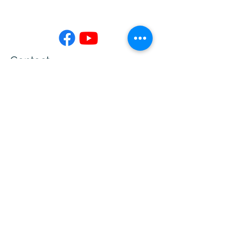
Contact
02-7730-3599
info@jing-yeu.com
Opening Hours
Mon - Fri
Saturday
9:00 am – 5:00 pm
closed
​Sunday