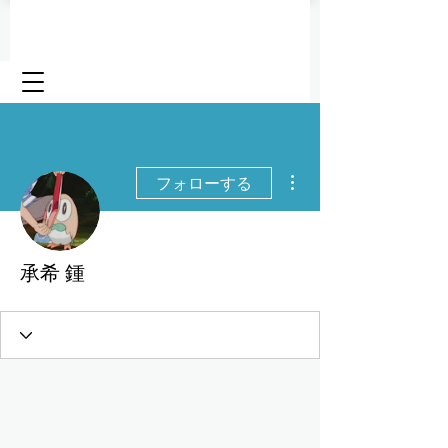
その他
フォローする
承希 鍾