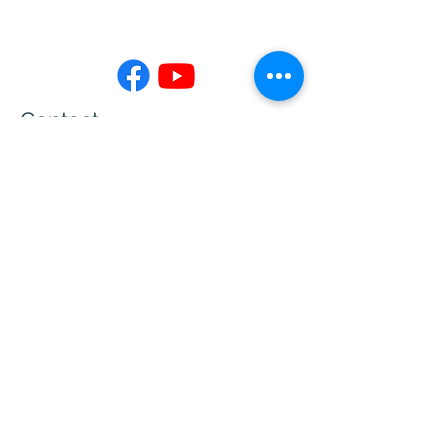
Contact
02-7730-3599
info@jing-yeu.com
Opening Hours
Mon - Fri
Saturday
9:00 am – 5:00 pm
closed
​Sunday