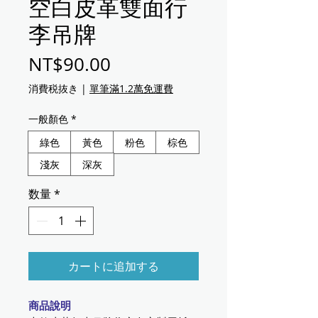
空白皮革雙面行
李吊牌
価格
NT$90.00
消費税抜き
|
單筆滿1.2萬免運費
一般顏色
*
綠色
黃色
粉色
棕色
淺灰
深灰
数量
*
カートに追加する
商品說明