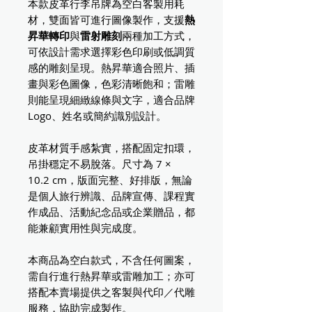
本款皮革行李吊牌為空白客製用耗
材，雙面皆可進行圖像製作，支援
熱
昇華轉印
與
雷射雕刻
兩種加工方式，
可依設計需求選擇彩色印刷或低調質
感的雕刻呈現。熱昇華適合照片、插
畫與彩色圖像，色彩清晰飽和；雷雕
則能呈現細緻線條與文字，適合品牌
Logo、姓名或簡約識別設計。
皮革材質手感紮實，搭配固定扣環，
吊掛穩定不易脫落。尺寸為 7 ×
10.2 cm，版面完整、好排版，無論
是個人旅行辨識、品牌宣傳、課程實
作成品、活動紀念品或企業贈品，都
能兼顧實用性與完成度。
本商品為空白款式，不含任何圖案，
需自行進行熱昇華或雷雕加工；亦可
搭配本賣場提供之客製與代印／代雕
服務，協助完成製作。