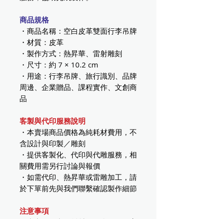
商品規格
・商品名稱：空白皮革雙面行李吊牌
・材質：皮革
・製作方式：熱昇華、雷射雕刻
・尺寸：約 7 × 10.2 cm
・用途：行李吊牌、旅行識別、品牌
周邊、企業贈品、課程實作、文創商
品
客製與代印服務說明
・本賣場商品價格為純耗材費用，不
含設計與印製／雕刻
・提供客製化、代印與代雕服務，相
關費用需另行討論與報價
・如需代印、熱昇華或雷雕加工，請
於下單前先與我們聯繫確認製作細節
注意事項