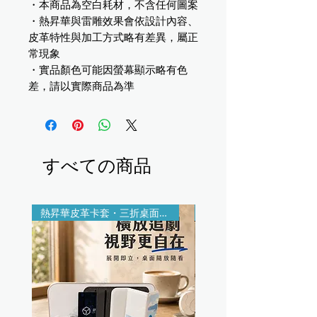
・本商品為空白耗材，不含任何圖案
・熱昇華與雷雕效果會依設計內容、
皮革特性與加工方式略有差異，屬正
常現象
・實品顏色可能因螢幕顯示略有色
差，請以實際商品為準
すべての商品
熱昇華皮革卡套・三折桌面支架
印製＋雷雕客製