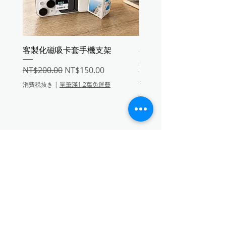
客製化磁吸卡套手機支架
客製熱昇華皮革收納盤
品盤・鑰匙零錢置物盤
通常価格
セール価格
NT$200.00
NT$150.00
通常価格
NT$200.00
消費税抜き
|
單筆滿1.2萬免運費
消費税抜き
芥末黃
在庫なし