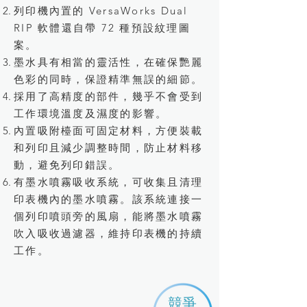
列印機內置的 VersaWorks Dual
RIP 軟體還自帶 72 種預設紋理圖
案。
墨水具有相當的靈活性，在確保艷麗
色彩的同時，保證精準無誤的細節。
採用了高精度的部件，幾乎不會受到
工作環境溫度及濕度的影響。
內置吸附檯面可固定材料，方便裝載
和列印且減少調整時間，防止材料移
動，避免列印錯誤。
有墨水噴霧吸收系統，可收集且清理
印表機內的墨水噴霧。該系統連接一
個列印噴頭旁的風扇，能將墨水噴霧
吹入吸收過濾器，維持印表機的持續
工作。
​競爭