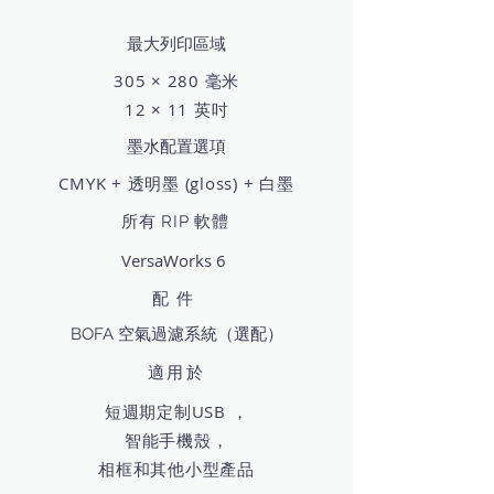
最大列印區域
305 × 280 毫米
12 × 11 英吋
墨水配置選項
CMYK + 透明墨 (gloss) + 白墨
所有 RIP 軟體
VersaWorks 6
配件
BOFA 空氣過濾系統（選配）
適用於
短週期定制USB ，
智能手機殼，
相框和其他小型產品