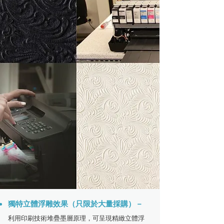
獨特立體浮雕效果（只限於大量採購）－
利用印刷技術堆疊墨層原理，可呈現精緻立體浮