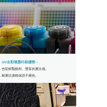
UV全彩噴墨印刷優勢
－
色彩鮮豔飽和、豐富的層次感。
耐磨抗酒精保證不褪色。