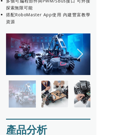
多個可編程部件與PWM/SBus接口 可外接
探索無限可能
搭配RoboMaster App使用 內建豐富教學
資源
​產品分析