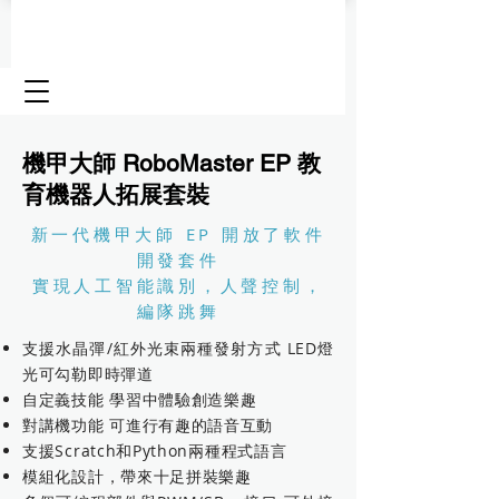
機甲大師 RoboMaster EP 教
育機器人拓展套裝
新一代機甲大師 EP 開放了軟件
開發套件
實現人工智能識別，人聲控制，
編隊跳舞
支援水晶彈/紅外光束兩種發射方式 LED燈
光可勾勒即時彈道
自定義技能 學習中體驗創造樂趣
對講機功能 可進行有趣的語音互動
支援Scratch和Python兩種程式語言
模組化設計，帶來十足拼裝樂趣