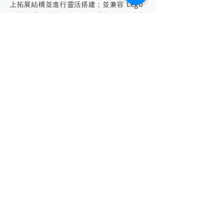
上拓展結構並進行靈活搭建；並兼容 Lego
結構體系，讓機甲和積木在課堂上碰撞出美
妙創意，為你的課堂帶來更多樂趣。
專業課程方案，鼓勵實踐探索
整套課程將體系化理論知識與項目式工程實
踐相結合，融入物理、數學等跨學科知識。
以興趣驅動，鼓勵無畏探索，通過實踐培養
學生面向未來的創新精神。