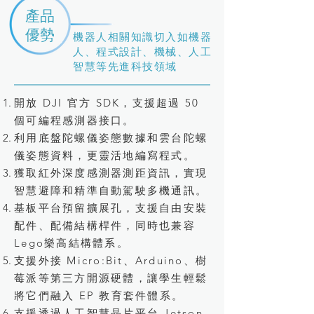
產品
優勢
機器人相關知識切入如機器
人、程式設計、機械、人工
智慧等先進科技領域
開放 DJI 官方 SDK，支援超過 50
個可編程感測器接口。
利用底盤陀螺儀姿態數據和雲台陀螺
儀姿態資料，更靈活地編寫程式。
獲取紅外深度感測器測距資訊，實現
智慧避障和精準自動駕駛多機通訊。
基板平台預留擴展孔，支援自由安裝
配件、配備結構桿件，同時也兼容
Lego樂高結構體系。
支援外接 Micro:Bit、Arduino、樹
莓派等第三方開源硬體，讓學生輕鬆
將它們融入 EP 教育套件體系。
支援透過人工智慧晶片平台 Jetson