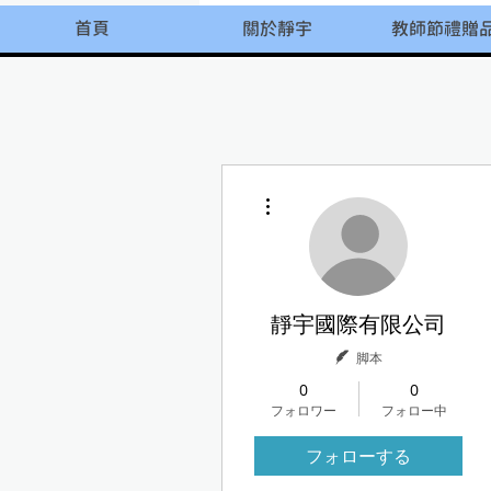
首頁
關於靜宇
教師節禮贈
その他
靜宇國際有限公司
脚本
0
0
フォロワー
フォロー中
フォローする