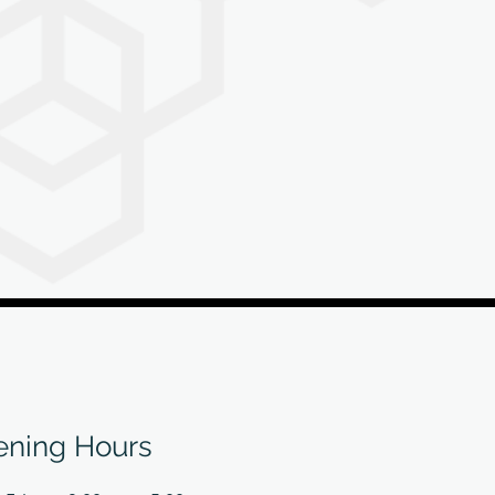
司
ning Hours