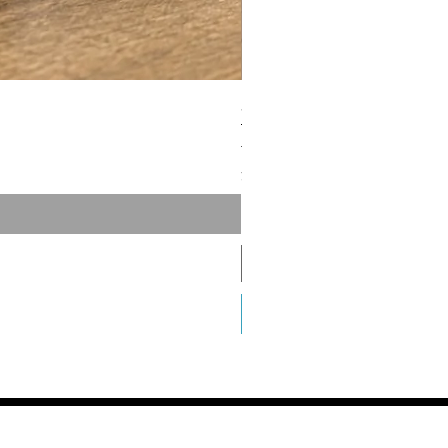
客製熱昇華皮革收納盤｜桌
通常価格
セール価格
NT$200.00
NT$150.00
消費税抜き
|
單筆滿1.2萬免運費
芥末黃
芭比粉
蒂芬妮綠
＋