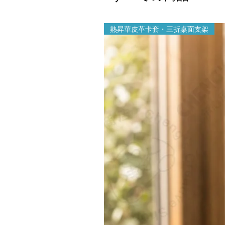
熱昇華皮革卡套・三折桌面支架