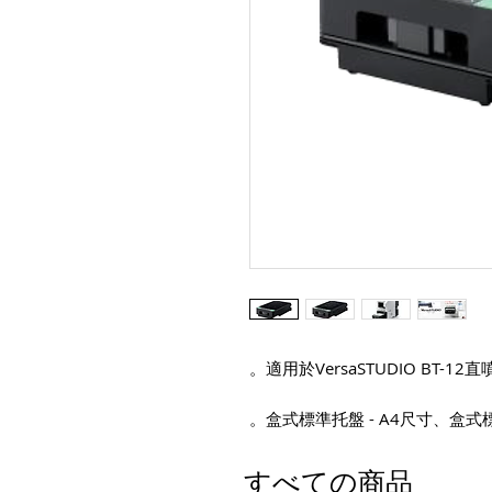
。適用於VersaSTUDIO BT-1
。盒式標準托盤 - A4尺寸、盒式標
すべての商品