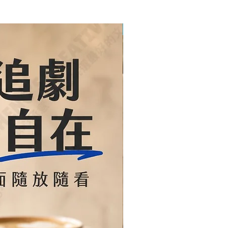
印製＋雷雕客製