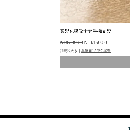
客製化磁吸卡套手機支架
通常価格
セール価格
NT$200.00
NT$150.00
消費税抜き
|
單筆滿1.2萬免運費