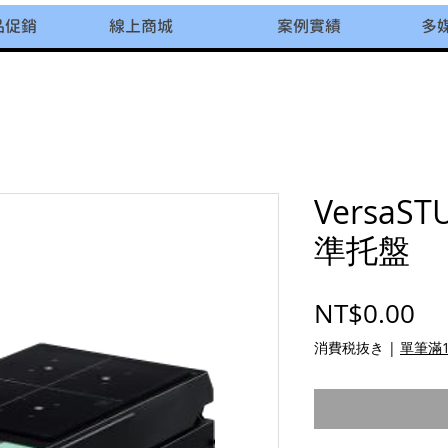
品促銷
線上商城
案例實績
多
VersaST
準托盤
価
NT$0.00
消費税抜き
|
單筆滿1