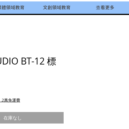
媒體領域教育
文創領域教育
查看更多
UDIO BT-12 標
格
.2萬免運費
在庫なし