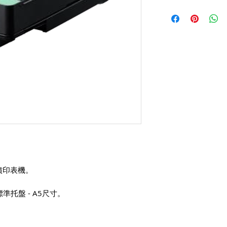
2直噴印表機。
準托盤 - A5尺寸。