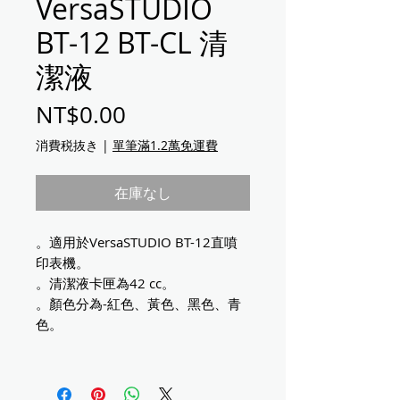
VersaSTUDIO
BT-12 BT-CL 清
潔液
価格
NT$0.00
消費税抜き
|
單筆滿1.2萬免運費
在庫なし
。適用於VersaSTUDIO BT-12直噴
印表機。
。清潔液卡匣為42 cc。
。顏色分為-紅色、黃色、黑色、青
色。