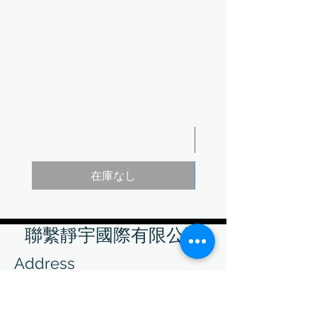
消費税抜き
芥末黃
在庫なし
聯繫靜宇國際有限公司
Address
242 新北市新莊區中正路510號
輔仁大學國璽樓9樓 MD982