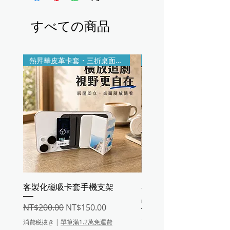
すべての商品
熱昇華皮革卡套・三折桌面支架
印製＋雷雕客製
客製化磁吸卡套手機支架
客製熱昇華皮革收納盤
品盤・鑰匙零錢置物盤
通常価格
セール価格
NT$200.00
NT$150.00
通常価格
NT$200.00
消費税抜き
|
單筆滿1.2萬免運費