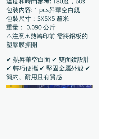
溫度和時間參考: 180度，60s
包裝內容: 1 pcs昇華空白鏡
包裝尺寸：5X5X5 釐米
重量： 0.090 公斤
⚠️注意⚠️熱轉印前 需將鋁板的
塑膠膜撕開
✔ 熱昇華空白面 ✔ 雙面鏡設計
✔ 輕巧便攜 ✔ 堅固金屬外殼 ✔
簡約、耐用且有質感