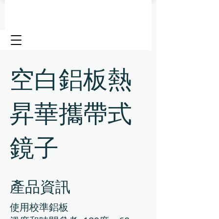
空白鋁板熱
昇華攜帶式
鏡子
產品資訊
使用校準鋁板