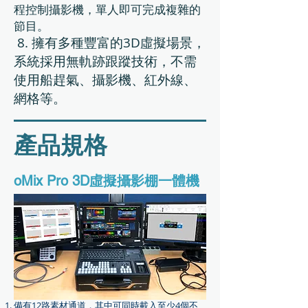
程控制攝影機，單人即可完成複雜的
節目。
8. 擁有多種豐富的3D虛擬場景，
系統採用無軌跡跟蹤技術，不需
使用船趕氣、攝影機、紅外線、
網格等。
產品規格
oMix Pro 3D虛擬攝影棚一體機
備有12路素材通道，其中可同時載入至少4個不