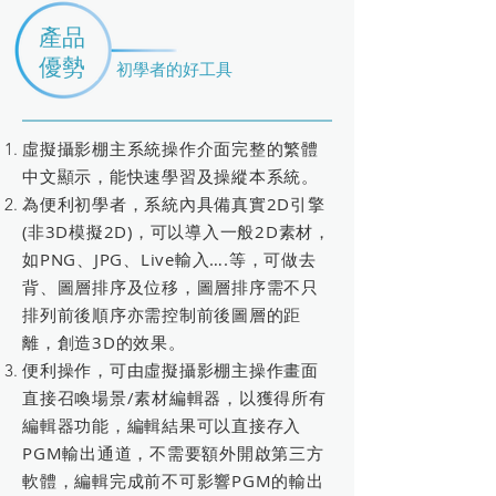
產品
優勢
初學者的好工具
虛擬攝影棚主系統操作介面完整的繁體
中文顯示，能快速學習及操縱本系統。
為便利初學者，系統內具備真實2D引擎
(非3D模擬2D)，可以導入一般2D素材，
如PNG、JPG、Live輸入….等，可做去
背、圖層排序及位移，圖層排序需不只
排列前後順序亦需控制前後圖層的距
離，創造3D的效果。
便利操作，可由虛擬攝影棚主操作畫面
直接召喚場景/素材編輯器，以獲得所有
編輯器功能，編輯結果可以直接存入
PGM輸出通道，不需要額外開啟第三方
軟體，編輯完成前不可影響PGM的輸出