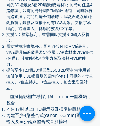
同的3D場景及8個2D場景(或素材)；同時可任選4
路錄製，並需同時錄製PGM輸出通道，同時執行
兩路直播，前開功能全開啟時，系統效能必須能
夠負荷，錄影及直播不可有LAG現象。支援字幕
唱詞、通道匯入、轉場特效及CG字幕。
支援NDI標準協定，並需同時支援NDI輸入及輸
出。
需支援擴增實境AR，即可介接HTC VIVE設備，
VIVE需具備追蹤器及定位器，AR素材由VIVE提供
(另購)，其效能與定位能力係取決於VIVE的能
力。
提供至少120個3D場景及35GB 2D素材供使用者
無償使用，3D虛擬場景需包含有(非同框的)1位主
持人、2位主持人、3位主持人，包含坐姿及站
立。
虛擬攝影棚主機採用All-in-one一體機箱，
包含：
內建17吋以上FHD顯示器及標準鍵鼠組
內建至少4路整合式(canon+6.3mm)音源接頭
輸入及至少兩路整合式音源輸出
內建至少60鍵導播控盤並具備T桿及PTZ控制
搖桿和總音量推桿