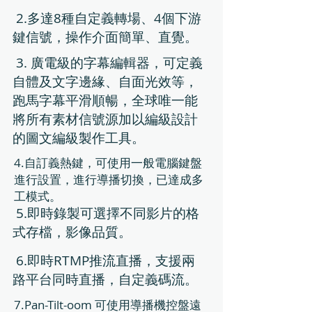
2.多達8種自定義轉場、4個下游
鍵信號，操作介面簡單、直覺。
3. 廣電級的字幕編輯器，可定義
自體及文字邊緣、自面光效等，
跑馬字幕平滑順暢，全球唯一能
將所有素材信號源加以編級設計
的圖文編級製作工具。
​4.自訂義熱鍵，可使用一般電腦鍵盤
進行設置，進行導播切換，已達成多
工模式。
5.即時錄製可選擇不同影片的格
式存檔，影像品質。
6.即時RTMP推流直播，支援兩
路平台同時直播，自定義碼流。
​7.Pan-Tilt-oom 可使用導播機控盤遠