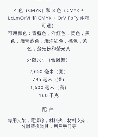
4 色（CMYK）和 8 色（CMYK +
LcLmOrVi 和 CMYK + OrViFpFy 兩種
可選）
可用顏色：青藍色，洋紅色，黃色，黑
色，淺青藍色，淺洋紅色，橘色，紫
色，螢光粉和螢光黃
外觀尺寸（含腳架）
2,650 毫米（寬）
795 毫米（深）
1,600 毫米（高）
160 千克
配件
專用支架，電源線，材料夾，材料支架，
分離替換道具，用戶手冊等