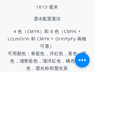
1615 毫米
墨水配置選項
4 色（CMYK）和 8 色（CMYK +
LcLmOrVi 和 CMYK + OrViFpFy 兩種
可選）
可用顏色：青藍色，洋紅色，黃色，黑
色，淺青藍色，淺洋紅色，橘色，紫
色，螢光粉和螢光黃
外觀尺寸（含腳架）
2,650 毫米（寬）
795 毫米（深）
1,600 毫米（高） 160 千克
配件
專用支架，電源線，材料夾，材料支架，