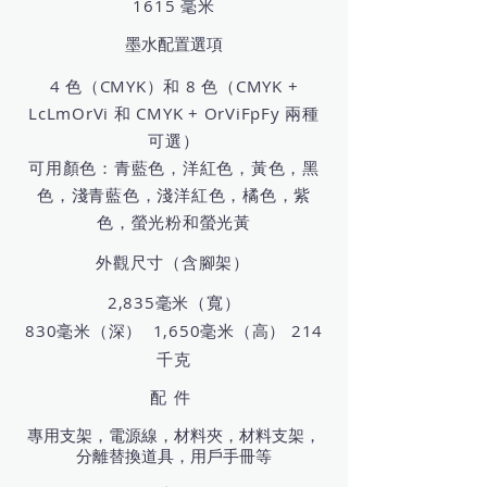
1615 毫米
墨水配置選項
4 色（CMYK）和 8 色（CMYK +
LcLmOrVi 和 CMYK + OrViFpFy 兩種
可選）
可用顏色：青藍色，洋紅色，黃色，黑
色，淺青藍色，淺洋紅色，橘色，紫
色，螢光粉和螢光黃
外觀尺寸（含腳架）
2,835毫米（寬）
830毫米（深） 1,650毫米（高） 214
千克
配件
專用支架，電源線，材料夾，材料支架，
分離替換道具，用戶手冊等