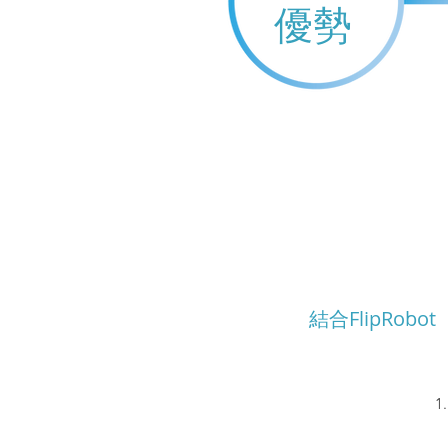
優勢
結合FlipRobot