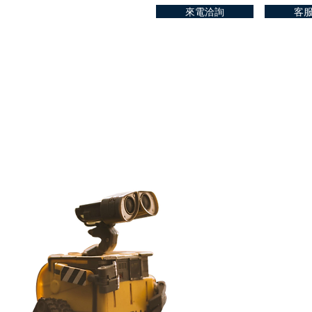
來電洽詢
客