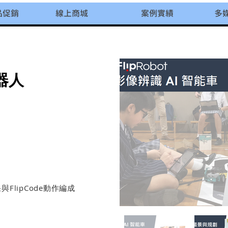
品促銷
線上商城
案例實績
多
器人
度
與FlipCode動作編成