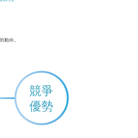
的動向。
​競爭
​優勢