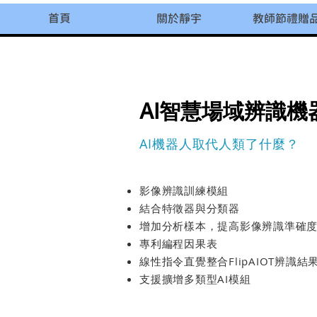
首頁
關於靜宇
教師節禮贈
AI智慧場域辨識機
AI機器人取代人類了什麼？
影像辨識訓練模組
結合特徵器與分類器
增加分析樣本，提高影像辨識準確
專利編程因果表
線性指令直覺整合FlipAIOT辨識結果
支援擴增多類型AI模組