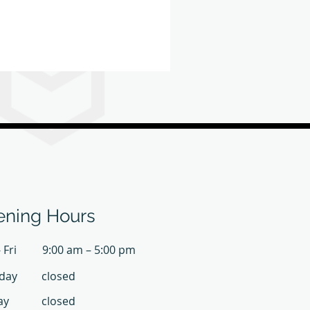
司
ning Hours
 Fri
9:00 am – 5:00 pm
day
closed
ay
closed