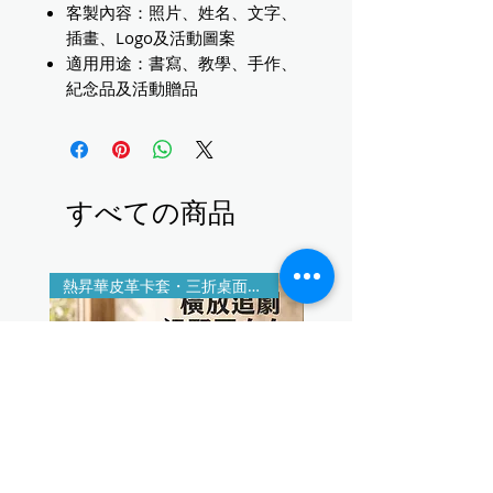
客製內容：照片、姓名、文字、
插畫、Logo及活動圖案
適用用途：書寫、教學、手作、
紀念品及活動贈品
すべての商品
熱昇華皮革卡套・三折桌面支架
印製＋雷雕客製