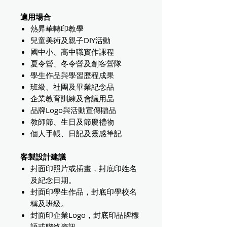
適用場合
熱昇華轉印教學
兒童美術及親子DIY活動
國中小、高中職實作課程
夏令營、冬令營及創客營隊
學生作品與學習歷程成果
班級、社團及畢業紀念品
企業教育訓練及會議用品
品牌Logo與活動宣傳贈品
教師節、生日及節慶禮物
個人手帳、日記及靈感筆記
客製設計建議
封面印照片或插畫，封底印姓名
及紀念日期。
封面印學生作品，封底印學校名
稱及班級。
封面印企業Logo，封底印品牌標
語或聯絡資訊。