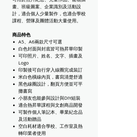
畫、班級圖案、企業識別及活動設
計，適合個人少量製作，也適合學校
課程、營隊及團體活動大量使用。
商品特色
A5、A6兩款尺寸可選
白色封面與封底皆可熱昇華印製
可印照片、姓名、文字、插畫及
Logo
印製後可自行穿入線圈完成裝訂
米白色橫線內頁，書寫清楚舒適
黑色線圈設計，翻頁方便並可平
攤書寫
小朋友也能參與設計與DIY組裝
適合熱昇華課程與文創商品開發
可製作個人筆記本、畢業紀念品
及活動贈品
空白耗材適合學校、工作室及熱
轉印業者使用