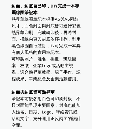
封面、封底自己印，DIY完成一本專
屬線圈筆記本
熱昇華線圈筆記本提供A5與A6兩款
尺寸，白色封面與封底皆可進行彩色
熱昇華印刷。完成轉印後，再將封
面、橫線內頁與封底依序排列，利用
黑色線圈自行裝訂，即可完成一本具
有個人風格的實用筆記本。
可印製照片、姓名、插畫、班級圖
案、校徽、企業Logo或活動主視
覺，適合熱昇華教學、親子手作、課
程成果、畢業紀念及企業活動使用。
封面與封底皆可熱昇華
筆記本前後各附白色可印刷封板，不
只封面能呈現主要圖案，封底也能加
入姓名、日期、Logo、聯絡資訊或
活動文字，充分運用正反兩面的設計
空間。