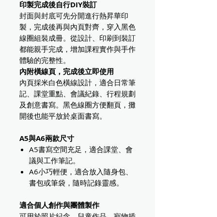
印製完成後自行DIY裝訂
封面與封底可先分開進行熱昇華印
製，完成後再與內頁對齊，穿入黑色
線圈組裝成冊。從設計、印刷到裝訂
都能親手完成，增加課程實作與手作
體驗的完整性。
內附橫線頁，完成後立即使用
內頁採米白色橫線設計，適合日常筆
記、課堂重點、會議紀錄、行程規劃
及創意書寫。黑色線圈方便翻頁，攤
開後也能平放於桌面書寫。
A5與A6兩款尺寸
A5書寫空間充足，適合課堂、會
議與工作筆記。
A6小巧輕便，適合放入隨身包、
書包或筆袋，隨時記錄靈感。
適合個人創作與團體製作
可用於照片紀念、兒童作品、寵物插