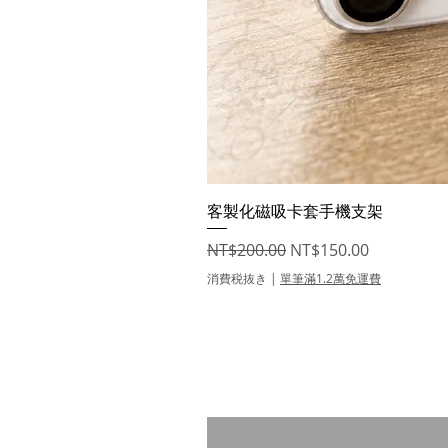
客製化磁吸卡套手機支架
通常価格
セール価格
NT$200.00
NT$150.00
消費税抜き
|
單筆滿1.2萬免運費