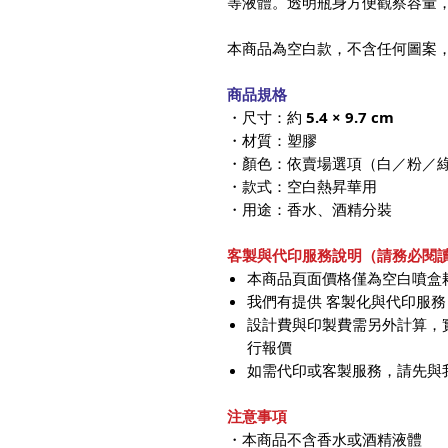
等液體。透明瓶身方便觀察容量
本商品為空白款，不含任何圖案
商品規格
・尺寸：約
5.4 × 9.7 cm
・材質：塑膠
・顏色：依賣場選項（白／粉／
・款式：空白熱昇華用
・用途：香水、酒精分裝
客製與代印服務說明（請務必閱
本商品頁面價格僅為空白噴盒
我們有提供 客製化與代印服務
設計費與印製費需另外計算，
行報價
如需代印或客製服務，請先與
注意事項
・本商品不含香水或酒精液體