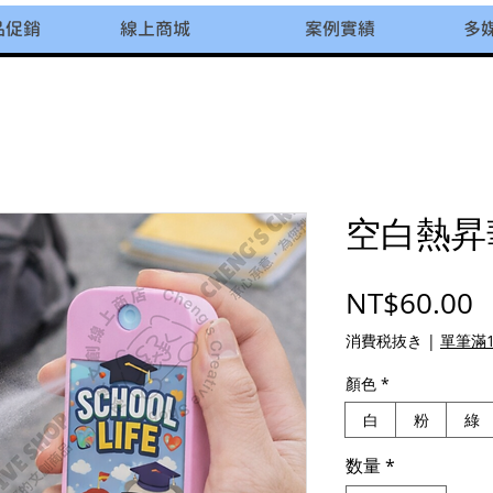
品促銷
線上商城
案例實績
多
空白熱昇
NT$60.00
消費税抜き
|
單筆滿1
顏色
*
白
粉
綠
数量
*