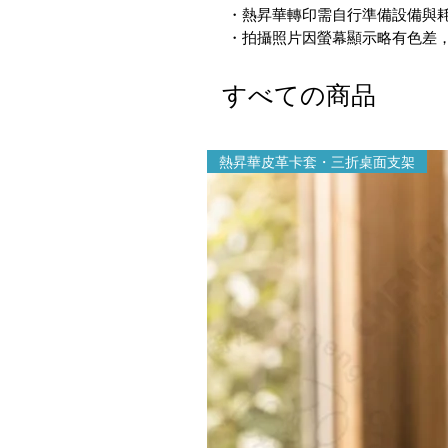
・熱昇華轉印需自行準備設備與
・拍攝照片因螢幕顯示略有色差
すべての商品
熱昇華皮革卡套・三折桌面支架