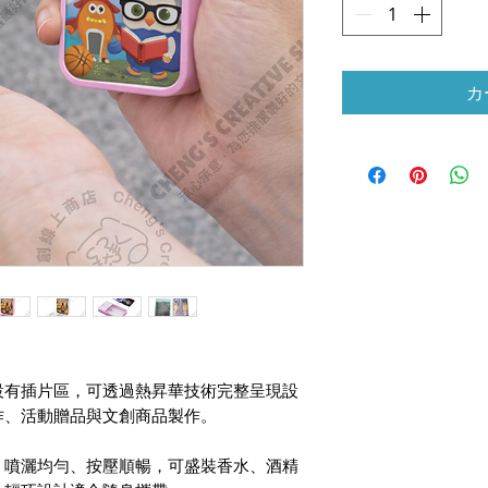
カ
設有插片區，可透過熱昇華技術完整呈現設
作、活動贈品與文創商品製作。
，噴灑均勻、按壓順暢，可盛裝香水、酒精