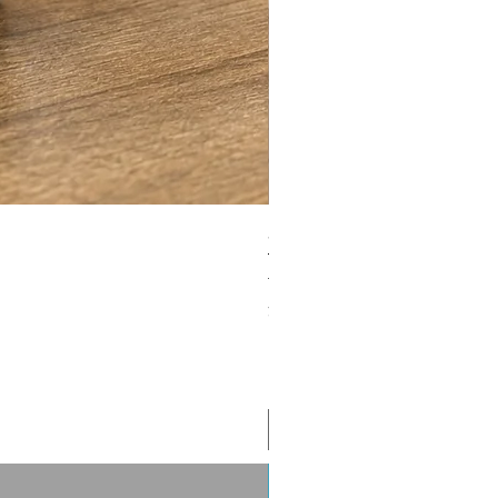
客製熱昇華皮革收納盤｜桌
通常価格
セール価格
NT$200.00
NT$150.00
消費税抜き
|
單筆滿1.2萬免運費
芥末黃
芭比粉
蒂芬妮綠
＋