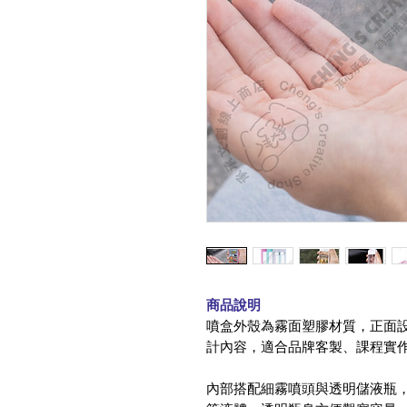
商品說明
噴盒外殼為霧面塑膠材質，正面
計內容，適合品牌客製、課程實
內部搭配細霧噴頭與透明儲液瓶