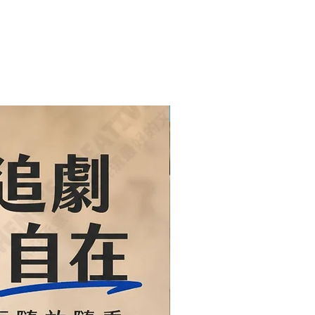
印製＋雷雕客製