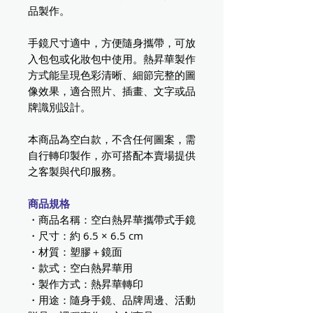
品製作。
手鏡尺寸適中，方便隨身攜帶，可放
入包包或化妝包中使用。熱昇華製作
方式能呈現色彩清晰、細節完整的圖
像效果，適合照片、插畫、文字或品
牌識別設計。
本商品為空白款，不含任何圖案，需
自行轉印製作，亦可搭配本賣場提供
之客製與代印服務。
商品規格
・商品名稱：空白熱昇華攜帶式手鏡
・尺寸：約 6.5 × 6.5 cm
・材質：塑膠＋鏡面
・款式：空白熱昇華用
・製作方式：熱昇華轉印
・用途：隨身手鏡、品牌周邊、活動