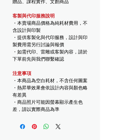
贈品、課程實作、文創商品
客製與代印服務說明
・本賣場商品價格為純耗材費用，不
含設計與印製
・提供客製化與代印服務，設計與印
製費用需另行討論與報價
・如需代印、雷雕或客製內容，請於
下單前先與我們聯繫確認
注意事項
・本商品為空白耗材，不含任何圖案
・熱昇華效果會依設計內容與顏色略
有差異
・商品照片可能因螢幕顯示產生色
差，請以實際商品為準