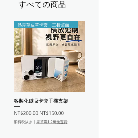
すべての商品
熱昇華皮革卡套・三折桌面支架
印製＋雷雕客製
客製化磁吸卡套手機支架
客製熱昇華皮革收納盤
品盤・鑰匙零錢置物盤
通常価格
セール価格
NT$200.00
NT$150.00
通常価格
NT$200.00
消費税抜き
|
單筆滿1.2萬免運費
消費税抜き