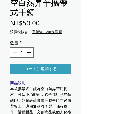
空白熱昇華攜帶
式手鏡
価格
NT$50.00
消費税抜き
|
單筆滿1.2萬免運費
数量
*
カートに追加する
商品說明
本款攜帶式手鏡為空白熱昇華用耗
材，外型小巧輕便，適合進行熱昇華
轉印，能將設計圖像完整呈現在鏡面
背板上。適用於品牌客製、課程實
作、活動贈品、文創商品或個人化禮