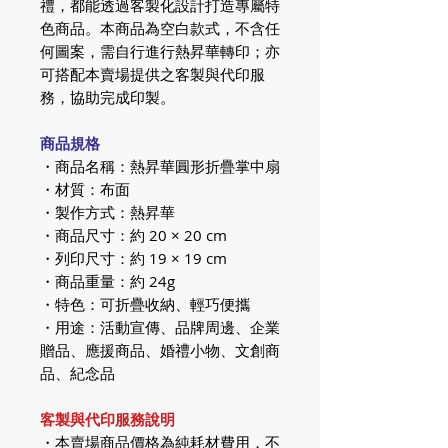
禮，都能透過客製化設計打造專屬特
色商品。本商品為空白款式，不含任
何圖案，需自行進行熱昇華轉印；亦
可搭配本賣場提供之客製與代印服
務，協助完成印製。
商品規格
・商品名稱：熱昇華圓形折疊掌中扇
・材質：布面
・製作方式：熱昇華
・商品尺寸：約 20 × 20 cm
・列印尺寸：約 19 × 19 cm
・商品重量：約 24g
・特色：可折疊收納、輕巧便攜
・用途：活動宣傳、品牌周邊、企業
贈品、應援商品、婚禮小物、文創商
品、紀念品
客製與代印服務說明
・本賣場商品價格為純耗材費用，不