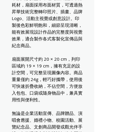
耗材，扇面採用布面材質，可透過熱
昇華技術完整轉印照片、插畫、品牌
Logo、活動主視覺或創意設計。印
製後色彩鮮明飽和，細節呈現清晰，
能有效展現設計作品的完整度與視覺
效果，適合製作各式客製化宣傳品與
紀念商品。
扇面展開尺寸約 20 × 20 cm，列印
區域約 19 × 19 cm，擁有充足的設
計空間，可完整呈現圖像內容。商品
重量僅約 24g，輕巧好攜帶，使用後
可快速折疊收納，不佔空間，方便放
入包包、口袋或隨身物品中，兼具實
用性與便利性。
無論是企業活動宣傳、品牌贈品、演
唱會應援、婚禮小物、校園活動、展
覽紀念品、文創商品開發或觀光伴手