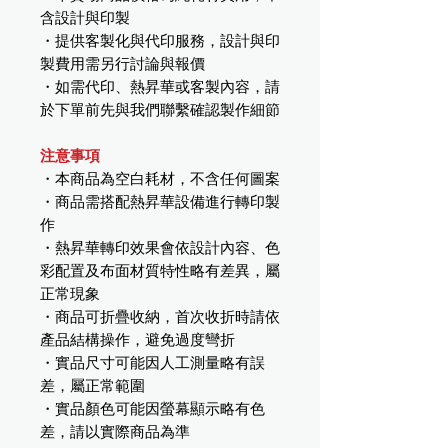
含設計與印製
・提供客製化與代印服務，設計與印
製費用需另行討論與報價
・如需代印、熱昇華或客製內容，請
於下單前先與我們聯繫確認製作細節
注意事項
・本商品為空白耗材，不含任何圖案
・商品需搭配熱昇華設備進行轉印製
作
・熱昇華轉印效果會依設計內容、色
彩配置及布面材質特性略有差異，屬
正常現象
・商品可折疊收納，首次收折時請依
產品結構操作，避免過度彎折
・實品尺寸可能因人工測量略有誤
差，屬正常範圍
・實品顏色可能因螢幕顯示略有色
差，請以實際商品為準