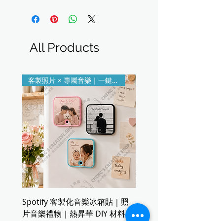
All Products
客製照片 × 專屬音樂｜一鍵播放
Spotify 客製化音樂冰箱貼｜照
金屬名片盒｜五色鋁合
片音樂禮物｜熱昇華 DIY 材料
鋅合金