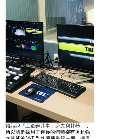
俗話說
「工欲善其事，必先利其器」
，
所以我們採用了迷你的體積卻有著超強
大功能的M/E 製作導播系統主機，
擁有