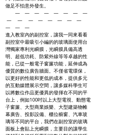
做足不怕意外發生。 
        —    —    —    —    —    —    —    —   
 —     —     —    —    —    —    —    —    
—    —    —   
進入教室內的副控室，讓我一同來看看
副控室中最吸引小編的的玻璃面使用台
灣獨家專利光瞬膜，光瞬膜具備高透
明、超低功耗、防紫外線等等卓越的性
能，已從一般電子窗簾功能，延伸成為
優質的數位廣告牆面。不僅省電環保，
以更好的性能和更低的成本，提供多元
的互動媒體展示空間，讓多媒科學生可
以將數位作品更優異的發揮在不同的平
台上，例如100吋以上大型電視、動態電
子窗簾、大型商業娛樂、大型建築物帷
幕廣告、投影設備、櫃位櫥窗、汽車玻
璃等不同的平台，我們在副控室的玻璃
面板上會貼上光瞬膜，主要目的讓學生