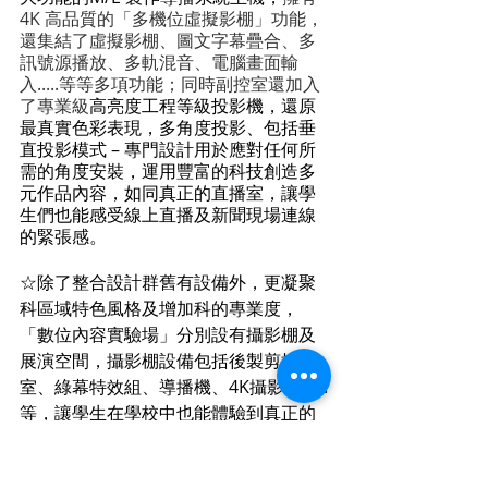
4K 高品質的「多機位虛擬影棚」功能，
還集結了虛擬影棚、圖文字幕疊合、多
訊號源播放、多軌混音、電腦畫面輸
入.....等等多項功能；同時副控室還加入
了專業級
高亮度工程等級投影機，還原
最真實色彩表現，多角度投影、包括垂
直投影模式 – 專門設計用於應對任何所
需的角度安裝，運用豐富的科技創造多
元作品內容，如同真正的直播室，讓學
生們也能感受線上直播及新聞現場連線
的緊張感。
☆除了整合設計群舊有設備外，更凝聚
科區域特色風格及增加科的專業度，
「數位內容實驗場」分別設有攝影棚及
展演空間，攝影棚設備包括後製剪接
室、綠幕特效組、導播機、4K攝影機......
等，讓學生在學校中也能體驗到真正的
攝影棚，在學習上都能依照需求做變化
自由運用，靈活運用場地，玩出新花