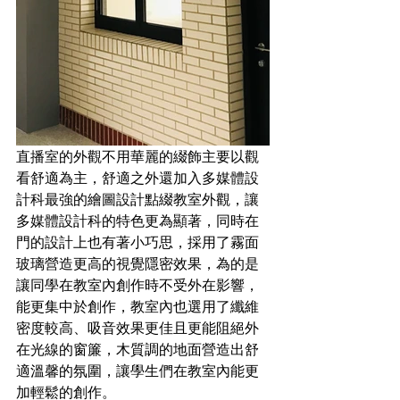
直播室的外觀不用華麗的綴飾主要以觀
看舒適為主，舒適之外還加入多媒體設
計科最強的繪圖設計點綴教室外觀，讓
多媒體設計科的特色更為顯著，同時在
門的設計上也有著小巧思，採用了霧面
玻璃營造更高的視覺隱密效果，為的是
讓同學在教室內創作時不受外在影響，
能更集中於創作，教室內也選用了纖維
密度較高、吸音效果更佳且更能阻絕外
在光線的窗簾，木質調的地面營造出舒
適溫馨的氛圍，讓學生們在教室內能更
加輕鬆的創作。