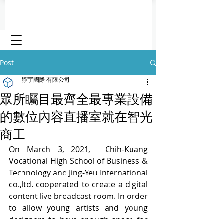
Post
靜宇國際 有限公司
眾所矚目最齊全最專業設備
的數位內容直播室就在智光
商工
On March 3, 2021,  Chih-Kuang 
Vocational High School of Business & 
Technology and Jing-Yeu International 
co.,ltd. cooperated to create a digital 
content live broadcast room. In order 
to allow young artists and young 